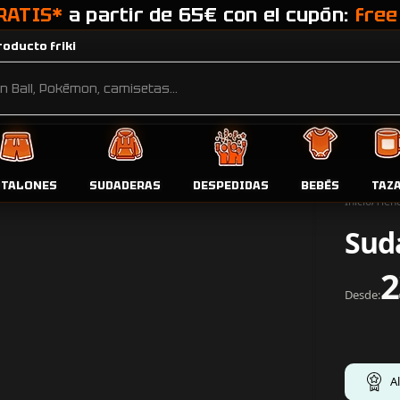
RATIS*
a partir de 65€ con el cupón:
free
oducto friki
NTALONES
SUDADERAS
DESPEDIDAS
BEBÉS
TAZ
Inicio
Tien
Sud
2
Desde:
A