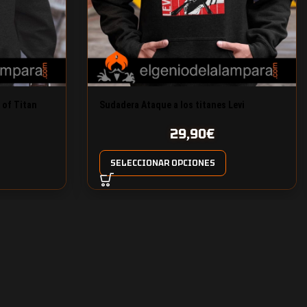
 of Titan
Sudadera Ataque a los titanes Levi
Ackerman
29,90
€
SELECCIONAR OPCIONES