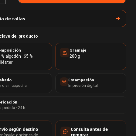
ia de tallas
 clave del producto
mposición
Gramaje
 % algodón · 65 %
280 g
liéster
abado
Estampación
 o sin capucha
Impresión digital
ricación
o pedido · 24 h
rmación de compra
nvío según destino
Consulta antes de
comprar
enínsula: opciones de