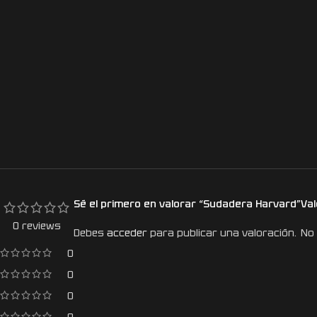
Sé el primero en valorar “Sudadera Harvard”
Va
0 reviews
Debes
acceder
para publicar una valoración.
No 
0
0
0
0