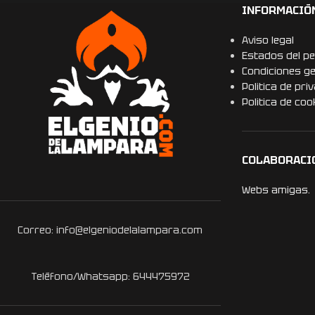
INFORMACIÓ
Aviso legal
Estados del pe
Condiciones g
Politica de pri
Politica de coo
COLABORACI
Webs amigas.
Correo: info@elgeniodelalampara.com
Teléfono/Whatsapp: 644475972