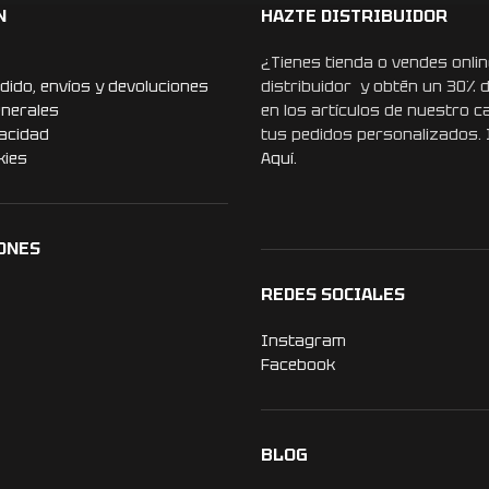
N
HAZTE DISTRIBUIDOR
¿Tienes tienda o vendes onlin
dido, envíos y devoluciones
distribuidor y obtén un 30% 
enerales
en los artículos de nuestro c
vacidad
tus pedidos personalizados.
kies
Aquí.
ONES
REDES SOCIALES
Instagram
Facebook
BLOG