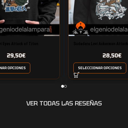
i Eyes Attack of Titan
Sudadera Levi Ackerman Attack
29,50
€
28,50
€
NAR OPCIONES
SELECCIONAR OPCIONES
VER TODAS LAS RESEÑAS