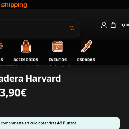
 shipping
0,0
AS
ACCESORIOS
EVENTOS
ESPADAS
da
Sudaderas
Sudadera Harvard
adera Harvard
3,90
€
l comprar este artículo obtendras
4-5
Puntos