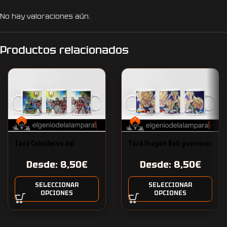
No hay valoraciones aún.
Productos relacionados
Taza Caballeros del
Taza Dragon Ball guerreros
Zodiaco
Z
Desde:
8,50
€
Desde:
8,50
€
SELECCIONAR
SELECCIONAR
OPCIONES
OPCIONES