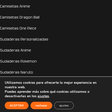
Camisetas Anime
Camisetas Dragon Ball
Camisetas One Piece
Sudaderas Personalizadas
Sudaderas Anime
Sudaderas Pokemon
Sudaderas Naruto
Utilizamos cookies para ofrecerte la mejor experiencia en
Personalizador Online
nuestra web.
Puedes aprender más sobre qué cookies utilizamos o
Camisetas despedida de soltera y soltero
desactivarlas en los
ajustes
.
EL GENIO DE LA LÁMPARA
2026 © Copyright 2026
ACEPTAR
rechazar
ajustes