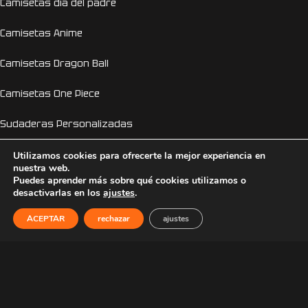
Camisetas día del padre
Camisetas Anime
Camisetas Dragon Ball
Camisetas One Piece
Sudaderas Personalizadas
Sudaderas Anime
Utilizamos cookies para ofrecerte la mejor experiencia en
nuestra web.
Puedes aprender más sobre qué cookies utilizamos o
Sudaderas Pokemon
desactivarlas en los
ajustes
.
Sudaderas Naruto
ACEPTAR
rechazar
ajustes
Personalizador Online
Camisetas despedida de soltera y soltero
EL GENIO DE LA LÁMPARA
2026 © Copyright 2026