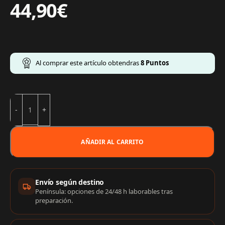
44,90
€
Al comprar este artículo obtendras
8
Puntos
AÑADIR AL CARRITO
Información de compra
Envío según destino
Península: opciones de 24/48 h laborables tras
preparación.