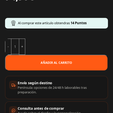
Al comprar este artículo obtendras
14
Puntos
AÑADIR AL CARRITO
Información de compra
Envío según destino
Península: opciones de 24/48 h laborables tras
preparación.
Consulta antes de comprar