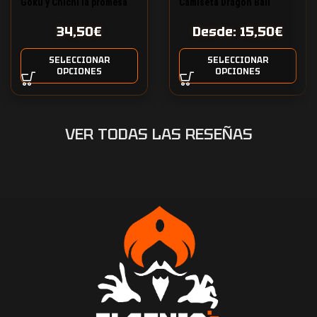
Goku y Chichi la promesa
Camiseta Dragon Ball
Dragon Ball pack 2
Kaioken
34,50
€
Desde:
15,50
€
camisetas
SELECCIONAR
SELECCIONAR
OPCIONES
OPCIONES
VER TODAS LAS RESEÑAS