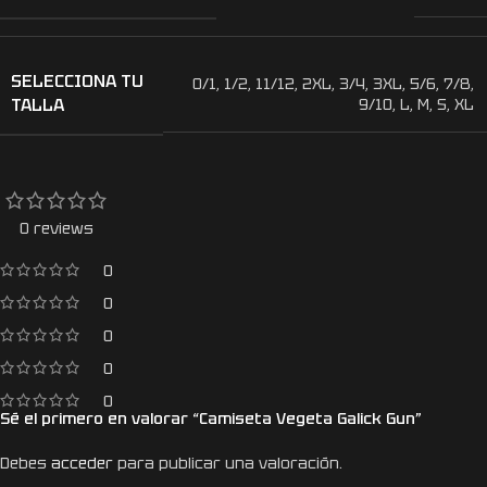
SELECCIONA TU
0/1
,
1/2
,
11/12
,
2XL
,
3/4
,
3XL
,
5/6
,
7/8
,
TALLA
9/10
,
L
,
M
,
S
,
XL
0 reviews
0
0
0
0
0
Sé el primero en valorar “Camiseta Vegeta Galick Gun”
Debes
acceder
para publicar una valoración.