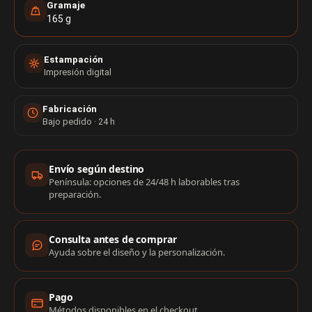
Gramaje
165 g
Estampación
Impresión digital
Fabricación
Bajo pedido · 24 h
Información de compra
Envío según destino
Península: opciones de 24/48 h laborables tras
preparación.
Consulta antes de comprar
Ayuda sobre el diseño y la personalización.
Pago
Métodos disponibles en el checkout.