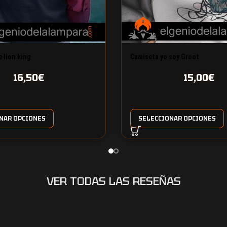
 lion king
Camiseta yo soy Groot
16,50
€
15,00
€
NAR OPCIONES
SELECCIONAR OPCIONES
VER TODAS LAS RESEÑAS