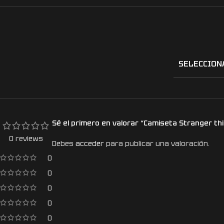
SELECCION
Sé el primero en valorar “Camiseta Stranger th
0 reviews
Debes
acceder
para publicar una valoración.
0
0
0
0
0