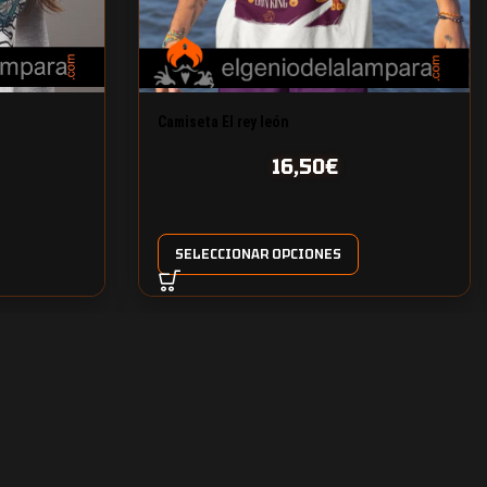
Camiseta El rey león
16,50
€
SELECCIONAR OPCIONES