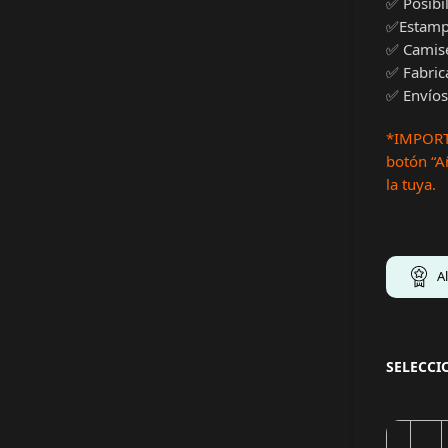
✅ Posibi
✅Estampa
✅ Camis
✅ Fabric
✅ Envíos
*IMPORTA
botón “Añ
la tuya.
A
SELECCI