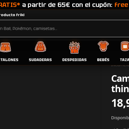
RATIS*
a partir de 65€ con el cupón:
free
oducto friki
NTALONES
SUDADERAS
DESPEDIDAS
BEBÉS
TAZ
Inicio
Tien
Cam
thin
18,
Disponibl