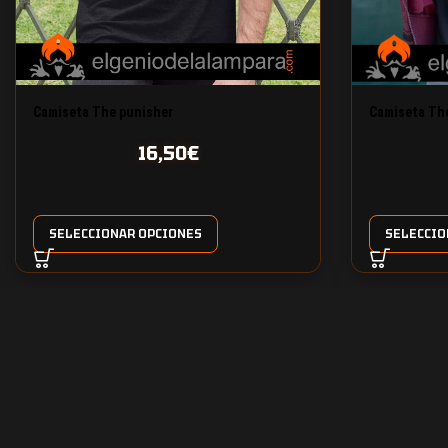
Camiseta The punisher
Camiseta The
16,50
€
SELECCIONAR OPCIONES
SELECCIO