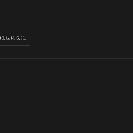
10
,
L
,
M
,
S
,
XL