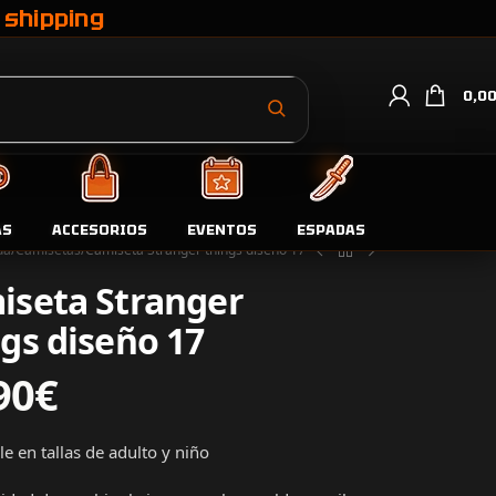
 shipping
0,0
AS
ACCESORIOS
EVENTOS
ESPADAS
da
Camisetas
Camiseta Stranger things diseño 17
iseta Stranger
gs diseño 17
90
€
e en tallas de adulto y niño