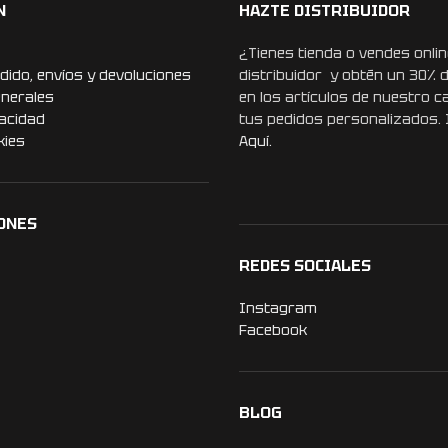
N
HAZTE DISTRIBUIDOR
¿Tienes tienda o vendes onlin
dido, envíos y devoluciones
distribuidor y obtén un 30% 
enerales
en los artículos de nuestro c
vacidad
tus pedidos personalizados.
kies
Aquí.
ONES
REDES SOCIALES
Instagram
Facebook
BLOG