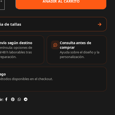
AÑADIR AL CARRITO
ia de tallas
rmación de compra
nvío según destino
Consulta antes de
comprar
enínsula: opciones de
4/48 h laborables tras
Ayuda sobre el diseño y la
reparación.
personalización.
ago
étodos disponibles en el checkout.
r: