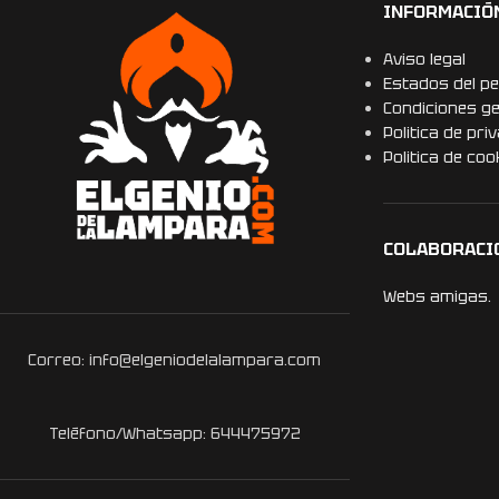
INFORMACIÓ
Aviso legal
Estados del pe
Condiciones g
Politica de pri
Politica de coo
COLABORACI
Webs amigas.
Correo: info@elgeniodelalampara.com
Teléfono/Whatsapp: 644475972