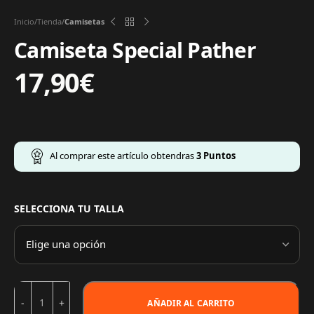
Inicio
Tienda
Camisetas
Camiseta Special Pather
17,90
€
Al comprar este artículo obtendras
3
Puntos
SELECCIONA TU TALLA
AÑADIR AL CARRITO