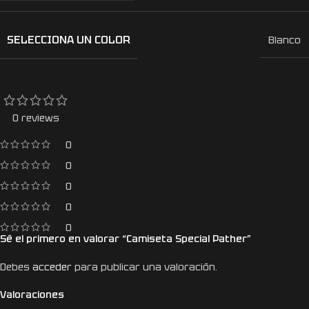
SELECCIONA UN COLOR
Blanco
0 reviews
0
0
0
0
0
Sé el primero en valorar “Camiseta Special Pather”
Debes
acceder
para publicar una valoración.
Valoraciones