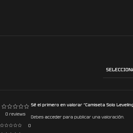
SELECCION
Sé el primero en valorar “Camiseta Solo Leveli
0 reviews
Debes
acceder
para publicar una valoración.
0