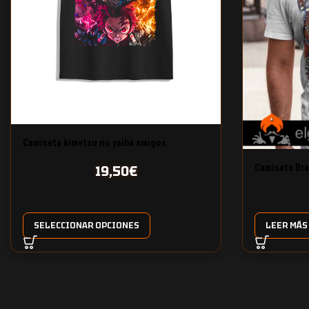
Camiseta kimetsu no yaiba amigos
cazadores
Camiseta Dra
19,50
€
SELECCIONAR OPCIONES
LEER MÁS