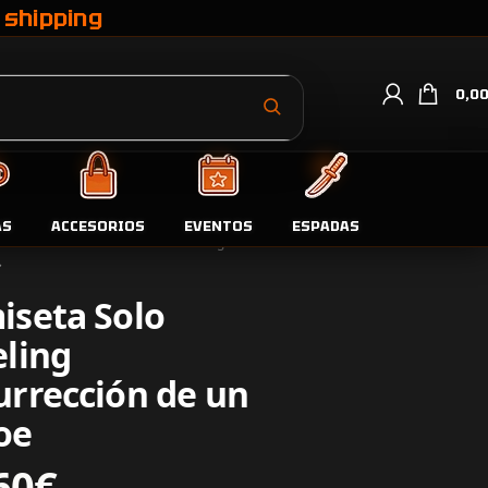
 shipping
0,0
AS
ACCESORIOS
EVENTOS
ESPADAS
da
Camisetas
Camiseta Solo Leveling Resurrección de un Héroe
iseta Solo
eling
urrección de un
oe
60
€