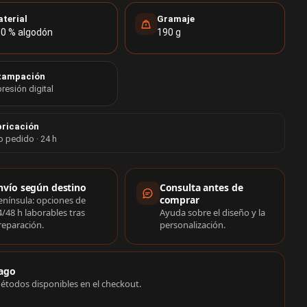
terial
Gramaje
0 % algodón
190 g
tampación
resión digital
ricación
o pedido · 24 h
rmación de compra
nvío según destino
Consulta antes de
comprar
enínsula: opciones de
4/48 h laborables tras
Ayuda sobre el diseño y la
reparación.
personalización.
ago
étodos disponibles en el checkout.