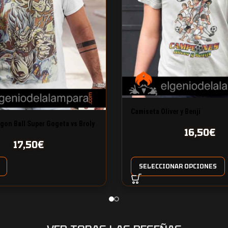
Camiseta Oliver y Benji
gon Ball Super Gogeta vs Broly
16,50
€
17,50
€
SELECCIONAR OPCIONES