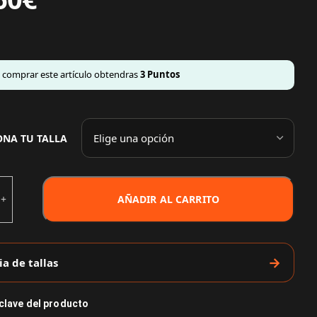
l comprar este artículo obtendras
3
Puntos
ONA TU TALLA
AÑADIR AL CARRITO
ia de tallas
 clave del producto