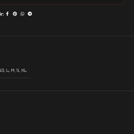
r:
10
,
L
,
M
,
S
,
XL