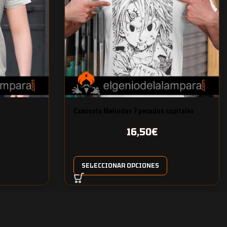
Camiseta Meliodas 7 pecados capitales
16,50
€
SELECCIONAR OPCIONES