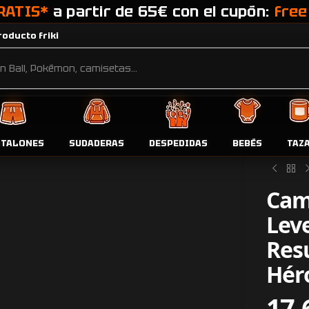
RATIS*
a partir de 65€ con el cupón:
free
oducto friki
NTALONES
SUDADERAS
DESPEDIDAS
BEBÉS
TAZ
Inicio
Tien
Cam
Lev
Res
Hér
17,