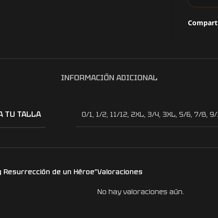
Comparti
INFORMACIÓN ADICIONAL
A TU TALLA
0/1
,
1/2
,
11/12
,
2XL
,
3/4
,
3XL
,
5/6
,
7/8
,
9/
ng Resurrección de un Héroe”
Valoraciones
No hay valoraciones aún.