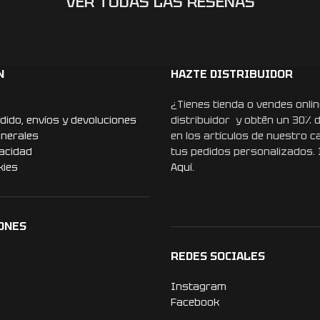
VER TODAS LAS RESEÑAS
N
HAZTE DISTRIBUIDOR
¿Tienes tienda o vendes onlin
dido, envíos y devoluciones
distribuidor y obtén un 30% 
enerales
en los artículos de nuestro c
vacidad
tus pedidos personalizados.
kies
Aquí.
ONES
REDES SOCIALES
Instagram
Facebook