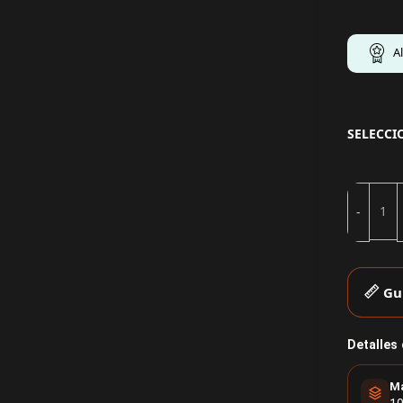
A
SELECCI
Gu
Detalles
Ma