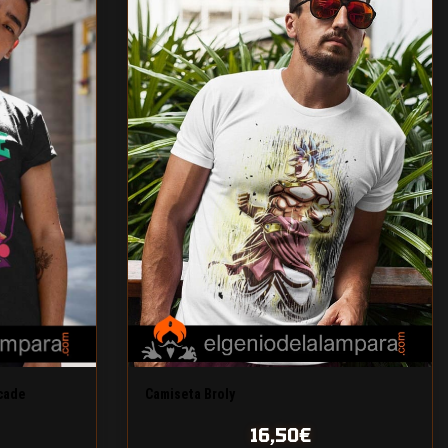
cade
Camiseta Broly
16,50
€