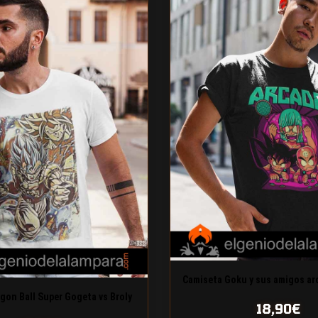
Camiseta Goku y sus amigos ar
gon Ball Super Gogeta vs Broly
18,90
€