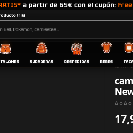
RATIS*
a partir de 65€ con el cupón:
free
oducto friki
NTALONES
SUDADERAS
DESPEDIDAS
BEBÉS
TAZ
Inicio
Tien
cam
Ne
17,