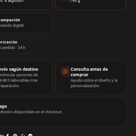
0 % algodón
190 g
tampación
resión digital
ricación
o pedido · 24 h
rmación de compra
nvío según destino
Consulta antes de
comprar
enínsula: opciones de
4/48 h laborables tras
Ayuda sobre el diseño y la
reparación.
personalización.
ago
étodos disponibles en el checkout.
r: