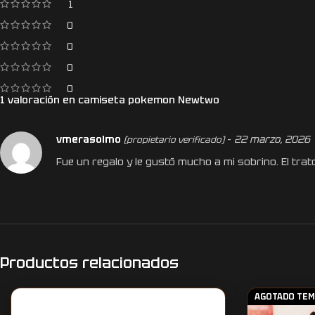
1
0
0
0
0
1 valoración en
camiseta pokemon Newtwo
vmerasolmo
–
22 marzo, 2026
(propietario verificado)
Fue un regalo y le gustó mucho a mi sobrino. El trato
Productos relacionados
AGOTADO TE