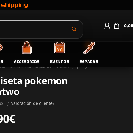
 shipping
0,0
AS
ACCESORIOS
EVENTOS
ESPADAS
da
Camisetas
camiseta pokemon Newtwo
iseta pokemon
wtwo
(
1
valoración de cliente)
90
€