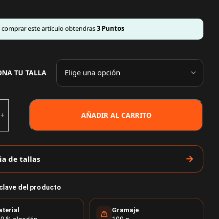
l comprar este artículo obtendras
3
Puntos
ONA TU TALLA
AÑADIR AL CARRITO
ia de tallas
 clave del producto
terial
Gramaje