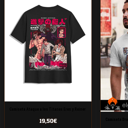
Camiseta Ataque a los Titanes Eren y Reiner
Camiseta Dra
19,50
€