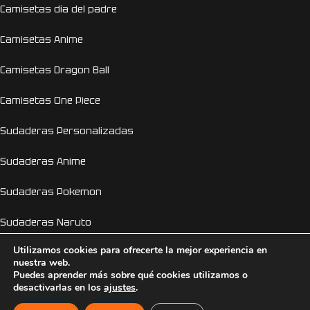
Camisetas día del padre
Camisetas Anime
Camisetas Dragon Ball
Camisetas One Piece
Sudaderas Personalizadas
Sudaderas Anime
Sudaderas Pokemon
Sudaderas Naruto
Utilizamos cookies para ofrecerte la mejor experiencia en
Personalizador Online
nuestra web.
Puedes aprender más sobre qué cookies utilizamos o
Camisetas despedida de soltera y soltero
desactivarlas en los
ajustes
.
EL GENIO DE LA LÁMPARA
2026 © Copyright 2026