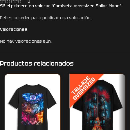
0
Sé el primero en valorar “Camiseta oversized Sailor Moon”
Debes
acceder
para publicar una valoración.
Valoraciones
No hay valoraciones aún.
Productos relacionados
T
A
L
L
A
J
E
O
V
E
R
S
I
Z
E
D