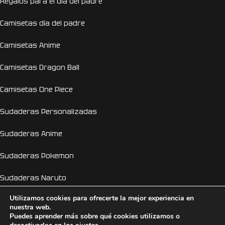
Regalos para el día del padre
Camisetas día del padre
Camisetas Anime
Camisetas Dragon Ball
Camisetas One Piece
Sudaderas Personalizadas
Sudaderas Anime
Sudaderas Pokemon
Sudaderas Naruto
Utilizamos cookies para ofrecerte la mejor experiencia en
Personalizador Online
nuestra web.
Puedes aprender más sobre qué cookies utilizamos o
Camisetas despedida de soltera y soltero