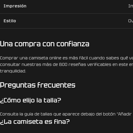
Impresión
Im
Estilo
Ov
Una compra con confianza
Comprar una camiseta online es más fácil cuando sabes qué vas
consultar nuestras más de 800 reseñas verificables en este e
tranquilidad.
Preguntas frecuentes
¿Cómo elijo la talla?
Consulta la guía de tallas que aparece debajo del botón “Añadir 
¿La camiseta es fina?