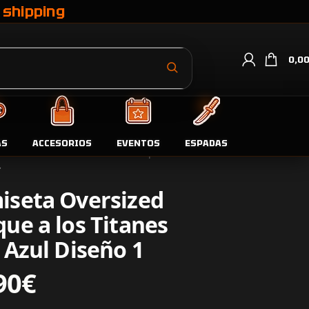
 shipping
0,0
AS
ACCESORIOS
EVENTOS
ESPADAS
da
Camisetas
Camiseta Oversized Ataque a los Titanes Levi Azul Diseño 1
iseta Oversized
ue a los Titanes
 Azul Diseño 1
90
€