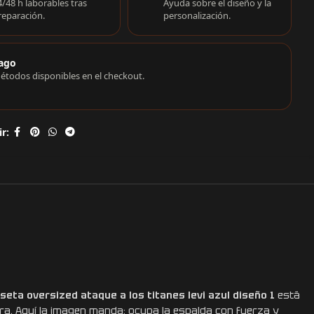
4/48 h laborables tras
Ayuda sobre el diseño y la
reparación.
personalización.
ago
étodos disponibles en el checkout.
r:
seta oversized ataque a los titanes levi azul diseño 1
está
ra. Aquí la imagen manda: ocupa la espalda con fuerza y