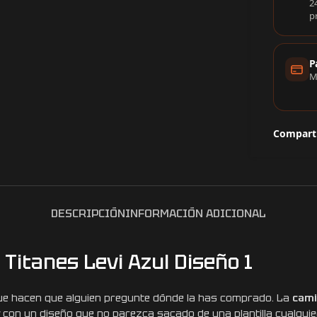
2
p
P
M
Comparti
DESCRIPCIÓN
INFORMACIÓN ADICIONAL
Titanes Levi Azul Diseño 1
 que hacen que alguien pregunte dónde la has comprado. La
cami
 con un diseño que no parezca sacado de una plantilla cualquie