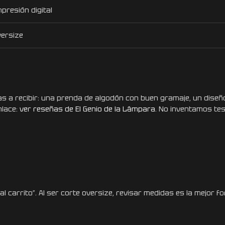
presión digital
ersize
 a recibir: una prenda de algodón con buen gramaje, un diseño
nlace:
ver reseñas de El Genio de la Lámpara
. No inventamos te
al carrito”. Al ser corte oversize, revisar medidas es la mejor f