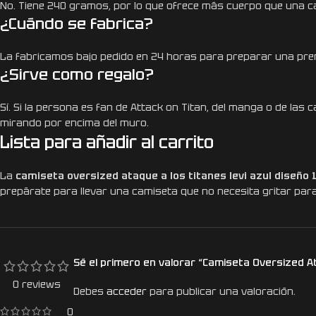
No. Tiene 240 gramos, por lo que ofrece más cuerpo que una ca
¿Cuándo se fabrica?
La fabricamos bajo pedido en 24 horas para preparar una pren
¿Sirve como regalo?
Sí. Si la persona es fan de Attack on Titan, del manga o de la
mirando por encima del muro.
Lista para añadir al carrito
La
camiseta oversized ataque a los titanes levi azul diseño 
prepárate para llevar una camiseta que no necesita gritar par
Sé el primero en valorar “Camiseta Oversized At
0 reviews
Debes
acceder
para publicar una valoración.
0