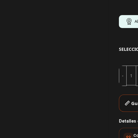
A
SELECCI
Gu
Detalles
Co