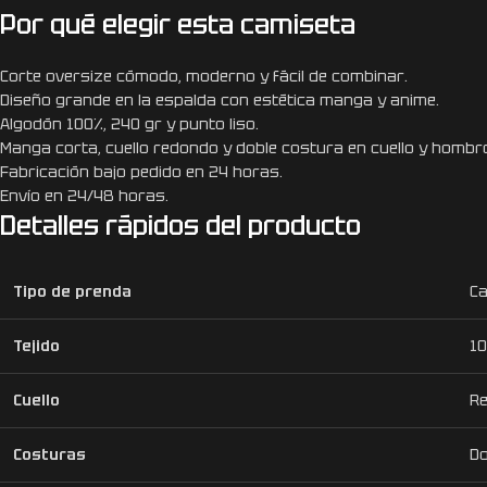
Por qué elegir esta camiseta
Corte oversize cómodo, moderno y fácil de combinar.
Diseño grande en la espalda con estética manga y anime.
Algodón 100%, 240 gr y punto liso.
Manga corta, cuello redondo y doble costura en cuello y hombr
Fabricación bajo pedido en 24 horas.
Envío en 24/48 horas.
Detalles rápidos del producto
Tipo de prenda
Ca
Tejido
10
Cuello
R
Costuras
Do