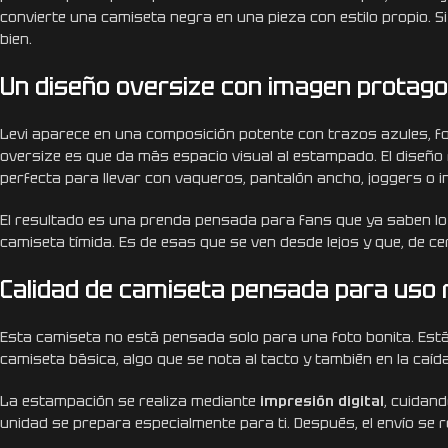
convierte una camiseta negra en una pieza con estilo propio. 
bien.
Un diseño oversize con imagen protago
Levi aparece en una composición potente con trazos azules, fo
oversize es que da más espacio visual al estampado. El diseño 
perfecta para llevar con vaqueros, pantalón ancho, joggers o i
El resultado es una prenda pensada para fans que ya saben l
camiseta tímida. Es de esas que se ven desde lejos y que, de ce
Calidad de camiseta pensada para uso 
Esta camiseta no está pensada solo para una foto bonita. Est
camiseta básica, algo que se nota al tacto y también en la caí
La estampación se realiza mediante
impresión digital
, cuidan
unidad se prepara especialmente para ti. Después, el envío se