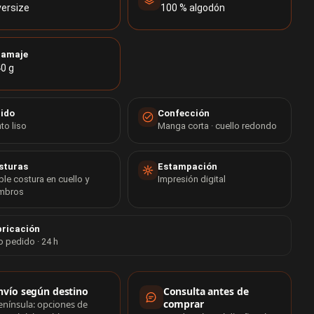
ersize
100 % algodón
ramaje
0 g
jido
Confección
to liso
Manga corta · cuello redondo
sturas
Estampación
le costura en cuello y
Impresión digital
mbros
ricación
o pedido · 24 h
rmación de compra
nvío según destino
Consulta antes de
comprar
enínsula: opciones de