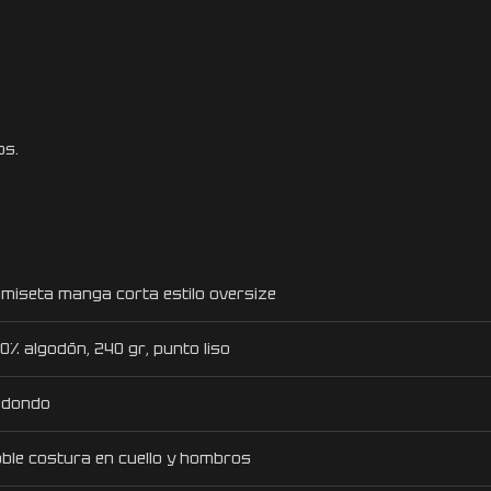
os.
miseta manga corta estilo oversize
0% algodón, 240 gr, punto liso
edondo
ble costura en cuello y hombros