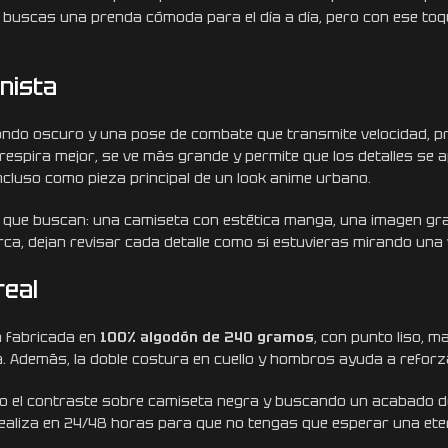
Si buscas una prenda cómoda para el día a día, pero con ese to
nista
ndo oscuro y una pose de combate que transmite velocidad, prec
respira mejor, se ve más grande y permite que los detalles se 
ncluso como pieza principal de un look anime urbano.
o que buscan: una camiseta con estética manga, una imagen gr
rca, dejan revisar cada detalle como si estuvieras mirando una 
real
á fabricada en
100% algodón de 240 gramos
, con punto liso, m
da. Además, la doble costura en cuello y hombros ayuda a reforz
do el contraste sobre camiseta negra y buscando un acabado de
 realiza en 24/48 horas para que no tengas que esperar una ete