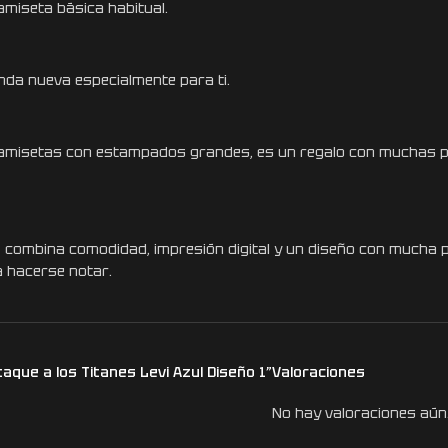
miseta básica habitual.
da nueva especialmente para ti.
s camisetas con estampados grandes, es un regalo con muchas pos
1
combina comodidad, impresión digital y un diseño con mucha pers
a hacerse notar.
aque a los Titanes Levi Azul Diseño 1”
Valoraciones
No hay valoraciones aún