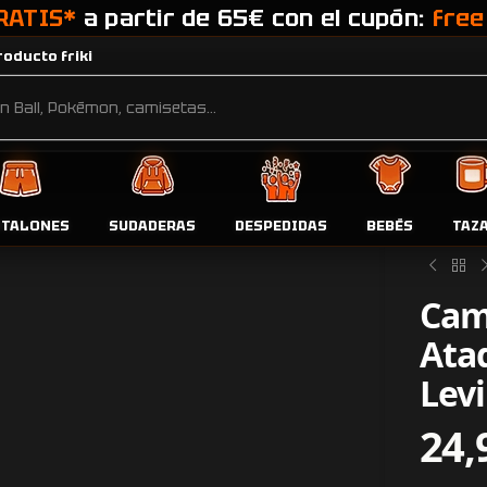
RATIS*
a partir de 65€ con el cupón:
free
oducto friki
NTALONES
SUDADERAS
DESPEDIDAS
BEBÉS
TAZ
Inicio
Tien
Cam
Ataq
Levi
24,