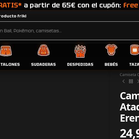
RATIS*
a partir de 65€ con el cupón:
free
oducto friki
NTALONES
SUDADERAS
DESPEDIDAS
BEBÉS
TAZ
Inicio
Tien
Camiseta O
Cam
Ataq
Eren
24,