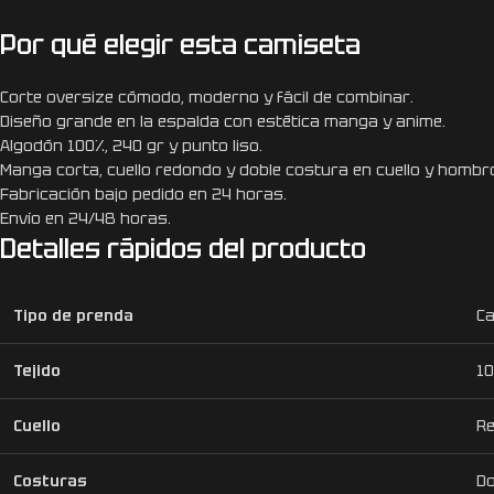
Por qué elegir esta camiseta
Corte oversize cómodo, moderno y fácil de combinar.
Diseño grande en la espalda con estética manga y anime.
Algodón 100%, 240 gr y punto liso.
Manga corta, cuello redondo y doble costura en cuello y hombr
Fabricación bajo pedido en 24 horas.
Envío en 24/48 horas.
Detalles rápidos del producto
Tipo de prenda
Ca
Tejido
10
Cuello
R
Costuras
Do