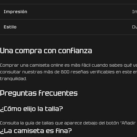
Impresión
Im
Estilo
Ov
Una compra con confianza
Comprar una camiseta online es más fácil cuando sabes qué vas
consultar nuestras más de 800 reseñas verificables en este e
tranquilidad.
Preguntas frecuentes
¿Cómo elijo la talla?
Consulta la guía de tallas que aparece debajo del botón “Añadir 
¿La camiseta es fina?