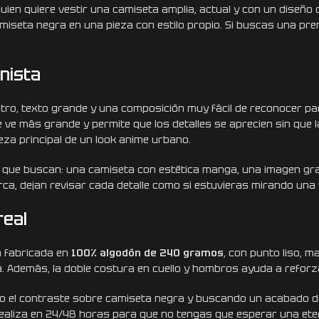
en quiere vestir una camiseta amplia, actual y con un diseño q
iseta negra en una pieza con estilo propio. Si buscas una pren
nista
tro, texto grande y una composición muy fácil de reconocer par
e ve más grande y permite que los detalles se aprecien sin que
eza principal de un look anime urbano.
o que buscan: una camiseta con estética manga, una imagen gr
rca, dejan revisar cada detalle como si estuvieras mirando una 
real
á fabricada en
100% algodón de 240 gramos
, con punto liso, m
da. Además, la doble costura en cuello y hombros ayuda a reforz
do el contraste sobre camiseta negra y buscando un acabado de
 realiza en 24/48 horas para que no tengas que esperar una ete