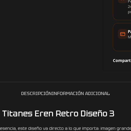
P
2
p
P
M
Comparti
DESCRIPCIÓN
INFORMACIÓN ADICIONAL
 Titanes Eren Retro Diseño 3
encia, este diseño va directo a lo que importa: imagen grande,