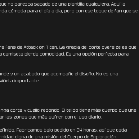
ue no parezca sacado de una plantilla cualquiera. Aquí la
da cómoda para el día a día, pero con ese toque de fan que se
a fans de Attack on Titan. La gracia del corte oversize es que
 la camiseta pierda comodidad. Es una opción perfecta para
ande y un acabado que acompañe el diseño. No es una
viñeta importante.
anga corta y cuello redondo. El tejido tiene más cuerpo que una
ar las zonas que más sufren con el uso diario.
finido. Fabricamos bajo pedido en 24 horas, así que cada
rnidad digna de una misión del Cuerpo de Exploración.