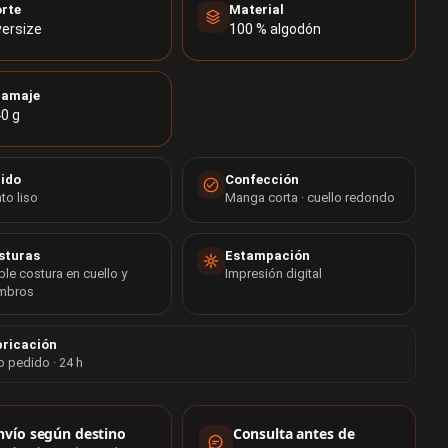
rte
Material
ersize
100 % algodón
ramaje
0 g
jido
Confección
to liso
Manga corta · cuello redondo
sturas
Estampación
le costura en cuello y
Impresión digital
mbros
ricación
o pedido · 24 h
rmación de compra
nvío según destino
Consulta antes de