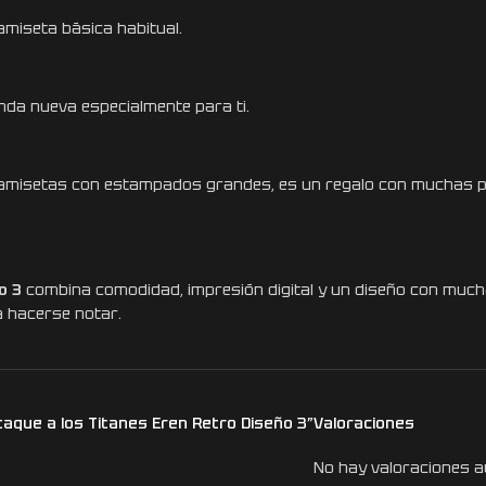
miseta básica habitual.
da nueva especialmente para ti.
as camisetas con estampados grandes, es un regalo con muchas p
o 3
combina comodidad, impresión digital y un diseño con mucha p
a hacerse notar.
taque a los Titanes Eren Retro Diseño 3”
Valoraciones
No hay valoraciones a