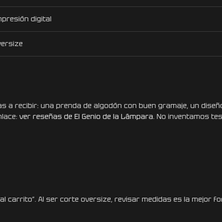
presión digital
ersize
 a recibir: una prenda de algodón con buen gramaje, un diseño
nlace:
ver reseñas de El Genio de la Lámpara
. No inventamos te
al carrito”. Al ser corte oversize, revisar medidas es la mejor f