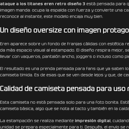
ataque a los titanes eren retro diseño 3
está pensada para qui
imagen manda: ocupa la espalda con fuerza y convierte una cam
reconoce al instante, este modelo encaja muy bien.
Un diseño oversize con imagen protago
Eren aparece sobre un fondo de franjas cálidas con estética re
da más espacio visual al estampado. El diseño respira mejor, s
llevar con vaqueros, pantalón ancho, joggers o incluso como pi
El resultado es una prenda pensada para fans que ya saben l
camiseta tímida. Es de esas que se ven desde lejos y que, de ce
Calidad de camiseta pensada para uso 
Esta camiseta no está pensada solo para una foto bonita. Est
camiseta básica, algo que se nota al tacto y también en la caí
La estampación se realiza mediante
impresión digital
, cuidan
unidad se prepara especialmente para ti. Después, el envío se