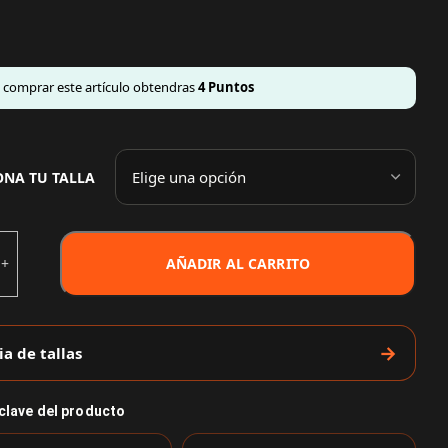
l comprar este artículo obtendras
4
Puntos
ONA TU TALLA
AÑADIR AL CARRITO
ia de tallas
 clave del producto