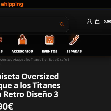
 shipping
0,0
AS
ACCESORIOS
EVENTOS
ESPADAS
da
Camisetas
versized Ataque a los Titanes Eren Retro Diseño 3
iseta Oversized
ue a los Titanes
 Retro Diseño 3
90
€