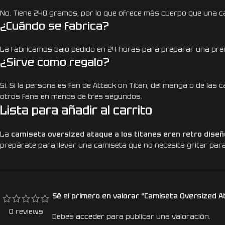
No. Tiene 240 gramos, por lo que ofrece más cuerpo que una ca
¿Cuándo se fabrica?
La fabricamos bajo pedido en 24 horas para preparar una pren
¿Sirve como regalo?
Sí. Si la persona es fan de Attack on Titan, del manga o de l
otros fans en menos de tres segundos.
Lista para añadir al carrito
La
camiseta oversized ataque a los titanes eren retro diseñ
prepárate para llevar una camiseta que no necesita gritar par
Sé el primero en valorar “Camiseta Oversized A
0 reviews
Debes
acceder
para publicar una valoración.