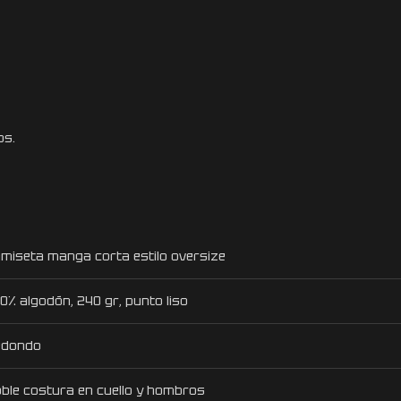
os.
miseta manga corta estilo oversize
0% algodón, 240 gr, punto liso
edondo
ble costura en cuello y hombros