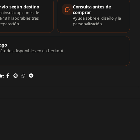
rmación de compra
nvío según destino
Consulta antes de
comprar
enínsula: opciones de
4/48 h laborables tras
Ayuda sobre el diseño y la
reparación.
personalización.
ago
étodos disponibles en el checkout.
r: