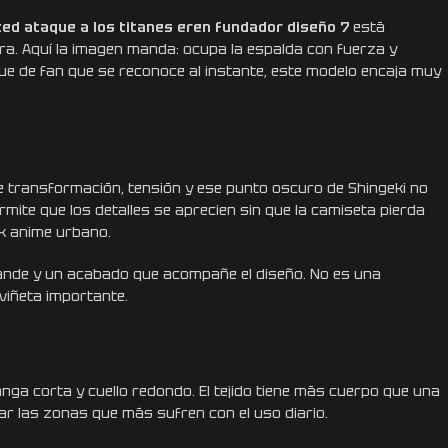
ed ataque a los titanes eren fundador diseño 7
está
ra. Aquí la imagen manda: ocupa la espalda con fuerza y
que de fan que se reconoce al instante, este modelo encaja muy
e transformación, tensión y ese punto oscuro de Shingeki no
rmite que los detalles se aprecien sin que la camiseta pierda
ok anime urbano.
ande y un acabado que acompañe el diseño. No es una
viñeta importante.
anga corta y cuello redondo. El tejido tiene más cuerpo que una
ar las zonas que más sufren con el uso diario.