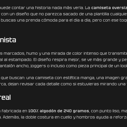
puede contar una historia nada más verla. La
camiseta oversiz
 con un diseño que no parezca sacado de una plantilla cualquie
Si buscas una prenda cómoda para el día a día, pero con ese to
nista
esos marcados, humo y una mirada de color intenso que transmit
al al estampado. El diseño respira mejor, se ve más grande y pe
antalón ancho, joggers o incluso como pieza principal de un lo
o que buscan: una camiseta con estética manga, una imagen gr
rca, dejan revisar cada detalle como si estuvieras mirando una 
real
á fabricada en
100% algodón de 240 gramos
, con punto liso, m
da. Además, la doble costura en cuello y hombros ayuda a reforz