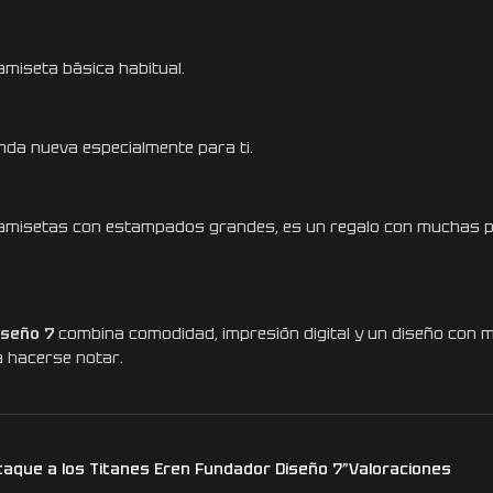
miseta básica habitual.
da nueva especialmente para ti.
as camisetas con estampados grandes, es un regalo con muchas p
iseño 7
combina comodidad, impresión digital y un diseño con muc
a hacerse notar.
taque a los Titanes Eren Fundador Diseño 7”
Valoraciones