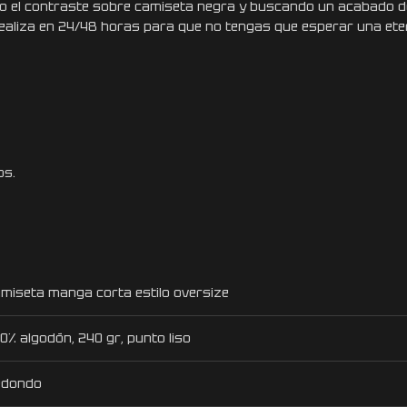
do el contraste sobre camiseta negra y buscando un acabado de
 realiza en 24/48 horas para que no tengas que esperar una ete
os.
miseta manga corta estilo oversize
0% algodón, 240 gr, punto liso
edondo