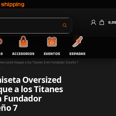
 shipping
0,0
AS
ACCESORIOS
EVENTOS
ESPADAS
da
Camisetas
versized Ataque a los Titanes Eren Fundador Diseño 7
iseta Oversized
ue a los Titanes
n Fundador
eño 7