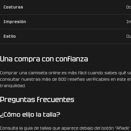
Costuras
Do
Impresión
Im
Estilo
Ov
Una compra con confianza
Comprar una camiseta online es más fácil cuando sabes qué vas
consultar nuestras más de 800 reseñas verificables en este e
tranquilidad.
Preguntas frecuentes
¿Cómo elijo la talla?
Consulta la guía de tallas que aparece debajo del botón “Añadir 