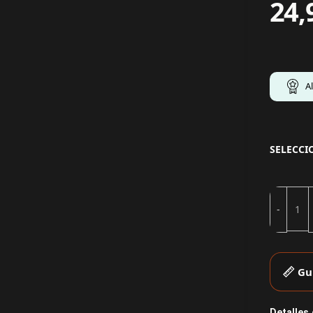
24,
A
SELECCI
Gu
Detalles