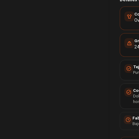
Co
Ov
G
24
Te
Pun
Co
Dob
ho
Fab
Baj