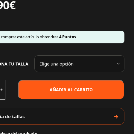
90
€
l comprar este artículo obtendras
4
Puntos
ONA TU TALLA
AÑADIR AL CARRITO
ia de tallas
 clave del producto