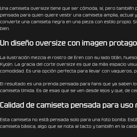
Una camiseta oversize tiene que ser cómoda, sí, pero también 
pensada para quien quiere vestir una camiseta amplia, actual y
convierte una camiseta negra en una pieza con estilo propio. 
bien.
Un diseño oversize con imagen protago
La ilustración mezcla el rostro de Eren con su lado titán, hu
Kyojin. La gracia del corte oversize es que da más espacio visu
comodidad. Es una opción perfecta para llevar con vaqueros, p
El resultado es una prenda pensada para fans que ya saben l
camiseta tímida. Es de esas que se ven desde lejos y que, de ce
Calidad de camiseta pensada para uso 
Esta camiseta no está pensada solo para una foto bonita. Est
camiseta básica, algo que se nota al tacto y también en la caí