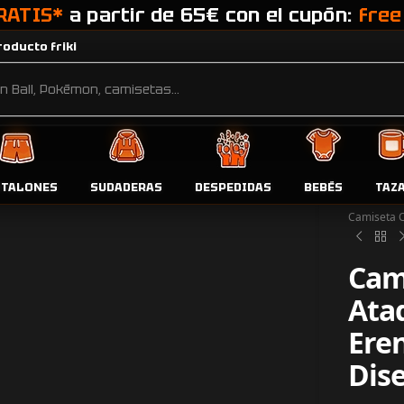
RATIS*
a partir de 65€ con el cupón:
free
oducto friki
NTALONES
SUDADERAS
DESPEDIDAS
BEBÉS
TAZ
Inicio
Tien
Camiseta O
Cam
Ataq
Ere
Dis