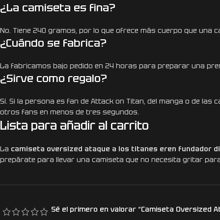
¿La camiseta es fina?
No. Tiene 240 gramos, por lo que ofrece más cuerpo que una ca
¿Cuándo se fabrica?
La fabricamos bajo pedido en 24 horas para preparar una pren
¿Sirve como regalo?
Sí. Si la persona es fan de Attack on Titan, del manga o de l
otros fans en menos de tres segundos.
Lista para añadir al carrito
La
camiseta oversized ataque a los titanes eren fundador d
prepárate para llevar una camiseta que no necesita gritar par
Sé el primero en valorar “Camiseta Oversized A