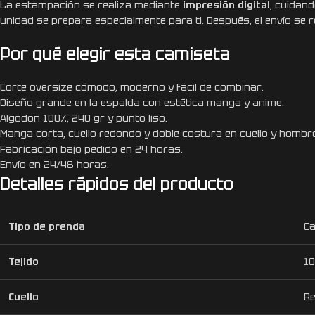
La estampación se realiza mediante
impresión digital
, cuidan
unidad se prepara especialmente para ti. Después, el envío se
Por qué elegir esta camiseta
Corte oversize cómodo, moderno y fácil de combinar.
Diseño grande en la espalda con estética manga y anime.
Algodón 100%, 240 gr y punto liso.
Manga corta, cuello redondo y doble costura en cuello y hombr
Fabricación bajo pedido en 24 horas.
Envío en 24/48 horas.
Detalles rápidos del producto
Tipo de prenda
Ca
Tejido
10
Cuello
R