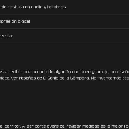
ble costura en cuello y hombros
presión digital
ersize
 a recibir: una prenda de algodón con buen gramaje, un diseño
nlace:
ver reseñas de El Genio de la Lámpara
. No inventamos te
al carrito”. Al ser corte oversize, revisar medidas es la mejor f