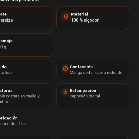
rte
Material
ersize
100 % algodón
ramaje
0 g
jido
Confección
to liso
Manga corta · cuello redondo
sturas
Estampación
le costura en cuello y
Impresión digital
mbros
ricación
o pedido · 24 h