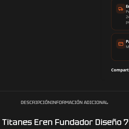
Info
E
P
2
p
P
M
Comparti
DESCRIPCIÓN
INFORMACIÓN ADICIONAL
 Titanes Eren Fundador Diseño 7