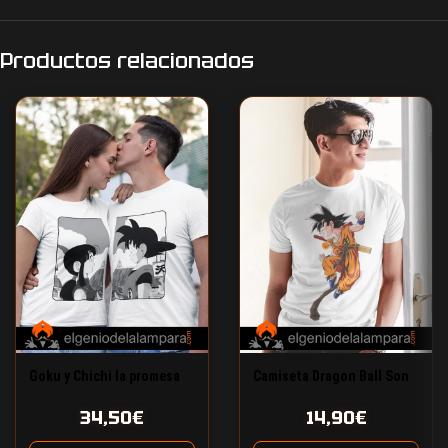
Productos relacionados
Goku y Chichi la promesa
Camiseta Dragon Ball Son
Dragon Ball pack 2
Goku attack
34,50
€
14,90
€
camisetas