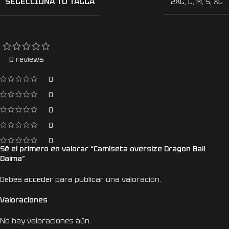
SELECCIONA TU TALLA
2XL
,
L
,
M
,
S
,
XL
0 reviews
0
0
0
0
0
Sé el primero en valorar “Camiseta oversize Dragon Ball
Daima”
Debes
acceder
para publicar una valoración.
Valoraciones
No hay valoraciones aún.