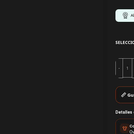
A
SELECCI
Gu
Detalles
Co
Ov