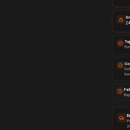
G
24
Te
Pun
Co
Dob
ho
Fab
Baj
Info
E
P
2