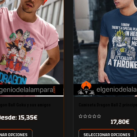
gon Ball Goku y sus amigos
Camiseta Dragon Ball Z príncip
Desde:
15,35
€
17,80
€
NAR OPCIONES
SELECCIONAR OPCIONES