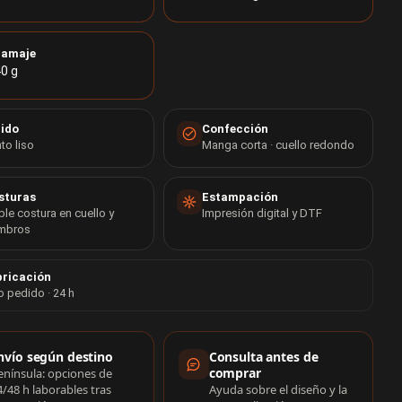
ramaje
0 g
jido
Confección
to liso
Manga corta · cuello redondo
sturas
Estampación
le costura en cuello y
Impresión digital y DTF
mbros
ricación
o pedido · 24 h
rmación de compra
nvío según destino
Consulta antes de
comprar
enínsula: opciones de
4/48 h laborables tras
Ayuda sobre el diseño y la