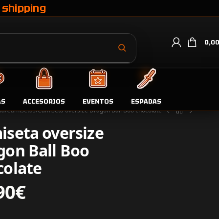
 shipping
0,0
AS
ACCESORIOS
EVENTOS
ESPADAS
da
Camisetas
Camiseta oversize Dragon Ball Boo chocolate
iseta oversize
gon Ball Boo
colate
90
€