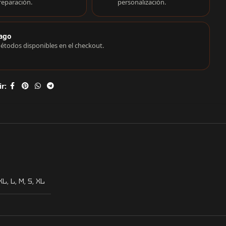
reparación.
personalización.
ago
étodos disponibles en el checkout.
r:
XL
,
L
,
M
,
S
,
XL