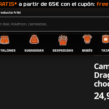
RATIS*
a partir de 65€ con el cupón:
free
oducto friki
NTALONES
SUDADERAS
DESPEDIDAS
BEBÉS
TAZ
Inicio
Tien
Cam
Dra
cho
24,