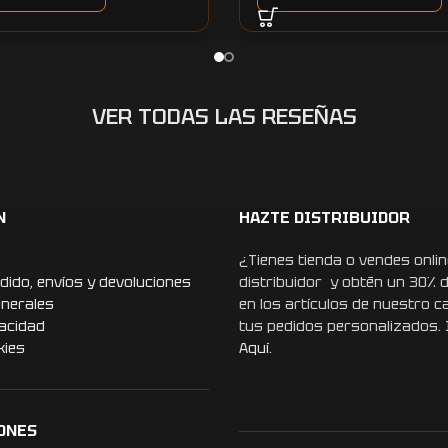
VER TODAS LAS RESEÑAS
N
HAZTE DISTRIBUIDOR
¿Tienes tienda o vendes onlin
dido, envíos y devoluciones
distribuidor y obtén un 30% 
enerales
en los artículos de nuestro c
vacidad
tus pedidos personalizados.
kies
Aquí.
ONES