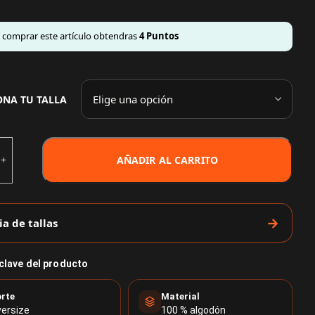
l comprar este artículo obtendras
4
Puntos
ONA TU TALLA
AÑADIR AL CARRITO
ia de tallas
 clave del producto
rte
Material
ersize
100 % algodón