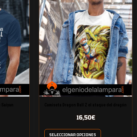
e Saiyan
Camiseta Dragon Ball Z el ataque del dragón
16,50
€
SELECCIONAR OPCIONES