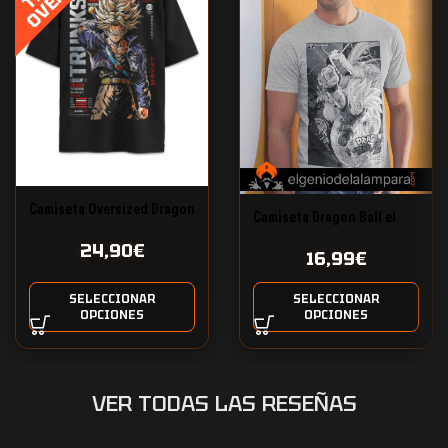
Camiseta Oversized Dragon
Camiseta Dragon Ball el
Ball Trunks del futuro
ataque del dragón
24,90
€
16,99
€
SELECCIONAR
SELECCIONAR
OPCIONES
OPCIONES
VER TODAS LAS RESEÑAS