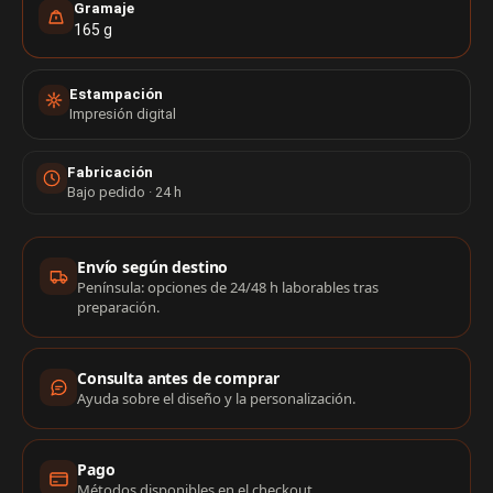
Gramaje
165 g
Estampación
Impresión digital
Fabricación
Bajo pedido · 24 h
Información de compra
Envío según destino
Península: opciones de 24/48 h laborables tras
preparación.
Consulta antes de comprar
Ayuda sobre el diseño y la personalización.
Pago
Métodos disponibles en el checkout.