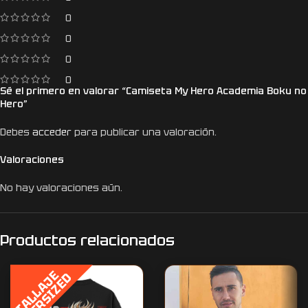
0
0
0
0
Sé el primero en valorar “Camiseta My Hero Academia Boku no
Hero”
Debes
acceder
para publicar una valoración.
Valoraciones
No hay valoraciones aún.
Productos relacionados
T
A
L
L
A
J
E
O
V
E
R
S
I
Z
E
D