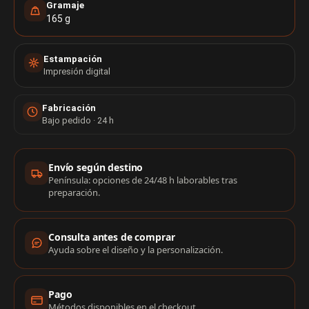
Gramaje
165 g
Estampación
Impresión digital
Fabricación
Bajo pedido · 24 h
Información de compra
Envío según destino
Península: opciones de 24/48 h laborables tras
preparación.
Consulta antes de comprar
Ayuda sobre el diseño y la personalización.
Pago
Métodos disponibles en el checkout.