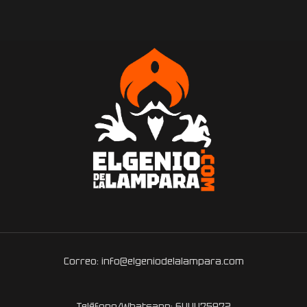
Correo: info@elgeniodelalampara.com
Teléfono/Whatsapp: 644475972