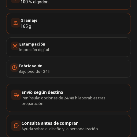
100 % algodón
Gramaje
165 g
Estampación
Impresión digital
Fabricación
Bajo pedido · 24 h
Información de compra
Envío según destino
Península: opciones de 24/48 h laborables tras
preparación.
Consulta antes de comprar
Ayuda sobre el diseño y la personalización.