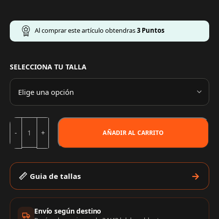
Al comprar este artículo obtendras
3
Puntos
SELECCIONA TU TALLA
AÑADIR AL CARRITO
Guia de tallas
Información de compra
Envío según destino