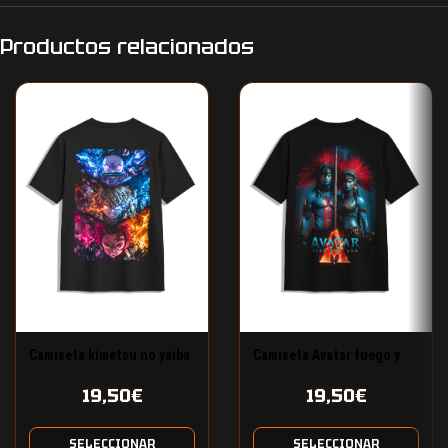
Productos relacionados
Camiseta kimetsu no yaiba
Camiseta Avatar fuego y
amigos cazadores
ceniza
19,50
€
19,50
€
SELECCIONAR
SELECCIONAR