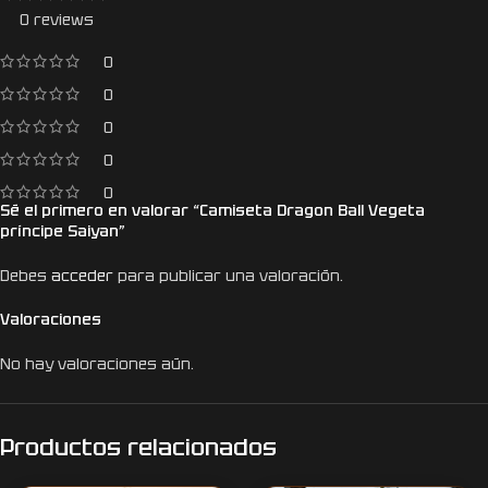
0 reviews
0
0
0
0
0
Sé el primero en valorar “Camiseta Dragon Ball Vegeta
príncipe Saiyan”
Debes
acceder
para publicar una valoración.
Valoraciones
No hay valoraciones aún.
Productos relacionados