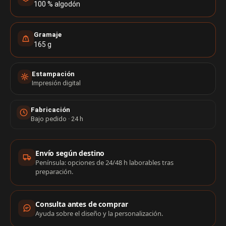
100 % algodón
Gramaje
165 g
Estampación
Impresión digital
Fabricación
Bajo pedido · 24 h
Información de compra
Envío según destino
Península: opciones de 24/48 h laborables tras
preparación.
Consulta antes de comprar
Ayuda sobre el diseño y la personalización.