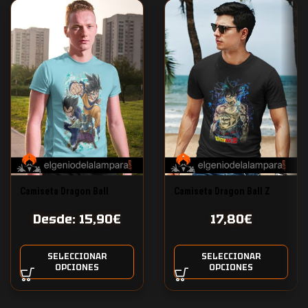
Camiseta Dragon Ball
Camiseta Dragon Ball Z
Super saga Moro
Kakarot ultra instinct
Desde:
15,90
€
17,80
€
SELECCIONAR
SELECCIONAR
OPCIONES
OPCIONES