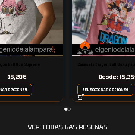
agon Ball Boo Supreme
Camiseta Dragon Ball Goku y s
15,20
€
Desde:
15,35
NAR OPCIONES
SELECCIONAR OPCIONES
VER TODAS LAS RESEÑAS