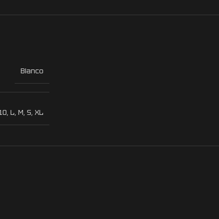
Blanco
10
,
L
,
M
,
S
,
XL