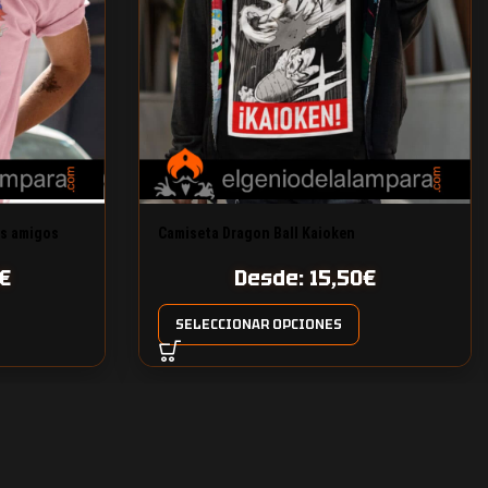
us amigos
Camiseta Dragon Ball Kaioken
€
Desde:
15,50
€
SELECCIONAR OPCIONES