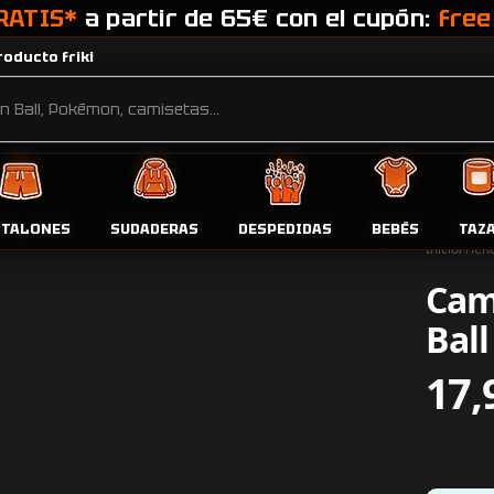
RATIS*
a partir de 65€ con el cupón:
free
oducto friki
NTALONES
SUDADERAS
DESPEDIDAS
BEBÉS
TAZ
Inicio
Tien
Cam
Ball
17,