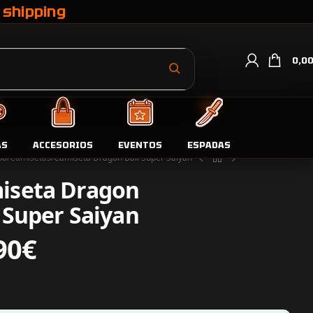
 shipping
0,0
AS
ACCESORIOS
EVENTOS
ESPADAS
da
Camisetas
Camiseta Dragon Ball Super Saiyan
iseta Dragon
 Super Saiyan
90
€