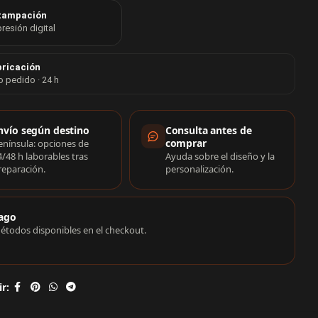
tampación
resión digital
ricación
o pedido · 24 h
rmación de compra
nvío según destino
Consulta antes de
comprar
enínsula: opciones de
4/48 h laborables tras
Ayuda sobre el diseño y la
reparación.
personalización.
ago
étodos disponibles en el checkout.
r: