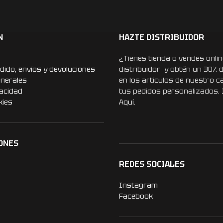
N
HAZTE DISTRIBUIDOR
¿Tienes tienda o vendes onlin
dido, envíos y devoluciones
distribuidor y obtén un 30% 
enerales
en los artículos de nuestro c
vacidad
tus pedidos personalizados.
kies
Aquí.
ONES
REDES SOCIALES
Instagram
Facebook