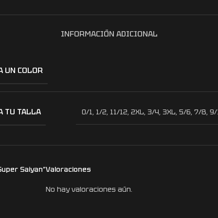
INFORMACIÓN ADICIONAL
A UN COLOR
A TU TALLA
0/1
,
1/2
,
11/12
,
2XL
,
3/4
,
3XL
,
5/6
,
7/8
,
9/
Super Saiyan”
Valoraciones
No hay valoraciones aún.