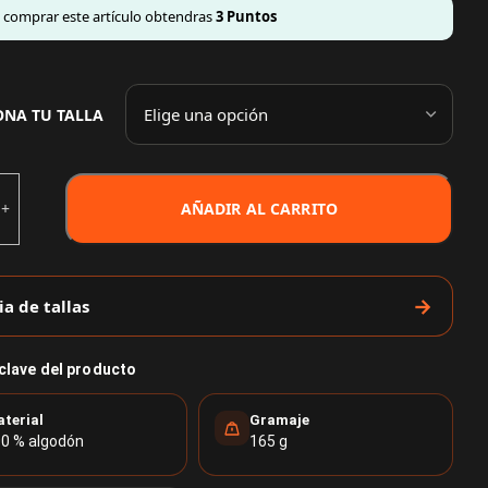
l comprar este artículo obtendras
3
Puntos
ONA TU TALLA
AÑADIR AL CARRITO
ia de tallas
 clave del producto
terial
Gramaje
0 % algodón
165 g