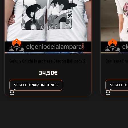
Goku y Chichi la promesa Dragon Ball pack 2
Camiseta Dr
camisetas
34,50
€
SELECCIONAR OPCIONES
SELECCIO