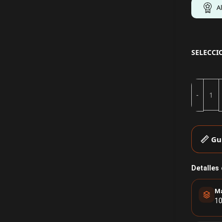
A
SELECCI
Gu
Detalles
Ma
10