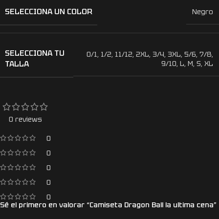
SELECCIONA UN COLOR
Negro
SELECCIONA TU
0/1
,
1/2
,
11/12
,
2XL
,
3/4
,
3XL
,
5/6
,
7/8
,
TALLA
9/10
,
L
,
M
,
S
,
XL
0 reviews
0
0
0
0
0
Sé el primero en valorar “Camiseta Dragon Ball la ultima cena”