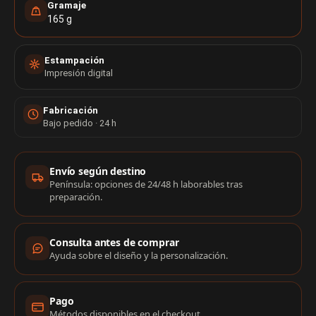
Gramaje
165 g
Estampación
Impresión digital
Fabricación
Bajo pedido · 24 h
Información de compra
Envío según destino
Península: opciones de 24/48 h laborables tras
preparación.
Consulta antes de comprar
Ayuda sobre el diseño y la personalización.
Pago
Métodos disponibles en el checkout.