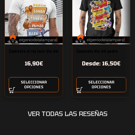
Camiseta el rey leon dia del
Camiseta día del padre
padre
guerreros Z
16,90
€
Desde:
16,50
€
SELECCIONAR
SELECCIONAR
OPCIONES
OPCIONES
VER TODAS LAS RESEÑAS