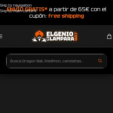
Skip to navigation
ENVÍO GRATIS*
a partir de 65€ con el
Skip to main content
cupón:
free shipping