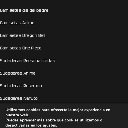
Camisetas día del padre
Camisetas Anime
Camisetas Dragon Ball
Camisetas One Piece
Sudaderas Personalizadas
Sudaderas Anime
Sudaderas Pokemon
Sudaderas Naruto
Utilizamos cookies para ofrecerte la mejor experiencia en
Personalizador Online
nuestra web.
Puedes aprender más sobre qué cookies utilizamos o
Camisetas despedida de soltera y soltero
desactivarlas en los
ajustes
.