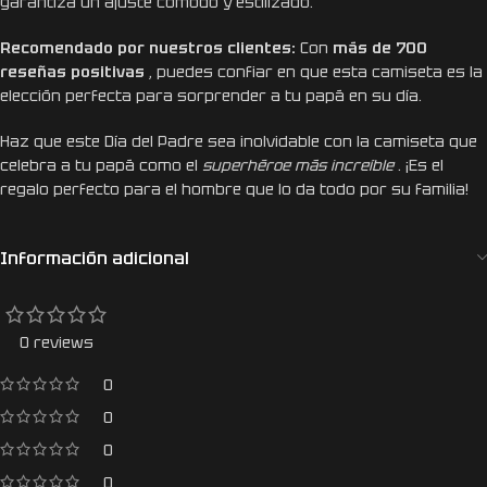
garantiza un ajuste cómodo y estilizado.
Recomendado por nuestros clientes:
Con
más de 700
reseñas positivas
, puedes confiar en que esta camiseta es la
elección perfecta para sorprender a tu papá en su día.
Haz que este Día del Padre sea inolvidable con la camiseta que
celebra a tu papá como el
superhéroe más increíble
. ¡Es el
regalo perfecto para el hombre que lo da todo por su familia!
Información adicional
0 reviews
0
0
0
0