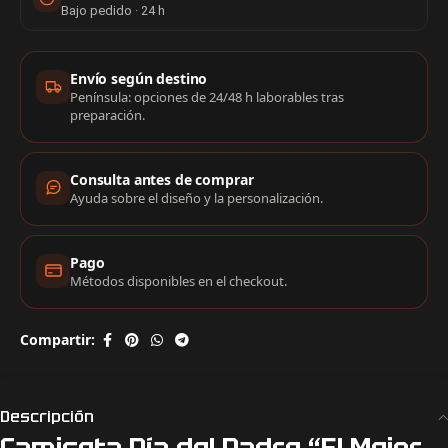
Bajo pedido · 24 h
Información de compra
Envío según destino
Península: opciones de 24/48 h laborables tras
preparación.
Consulta antes de comprar
Ayuda sobre el diseño y la personalización.
Pago
Métodos disponibles en el checkout.
Compartir:
Descripción
Camiseta Día del Padre “El Mejor