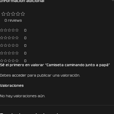
Información adicional
0 reviews
0
0
0
0
0
Sé el primero en valorar “Camiseta caminando junto a papá”
Debes
acceder
para publicar una valoración.
Valoraciones
No hay valoraciones aún.