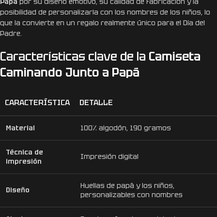
Papá
por su diseño emotivo, su calidad de fabricación y la
posibilidad de personalizarla con los nombres de los niños, lo
que la convierte en un regalo realmente único para el Día del
Padre.
Características clave de la
Camiseta
Caminando Junto a Papá
CARACTERÍSTICA
DETALLE
Material
100% algodón, 190 gramos
Técnica de
Impresión digital
impresión
Huellas de papá y los niños,
Diseño
personalizables con nombres