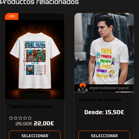
Productos relacionados
-15%
Camiseta día del padre
dragon ball z
Camiseta día del padre
Desde:
15,50
€
personalizada One Piece
22,00
€
25,90
€
SELECCIONAR
SELECCIONAR