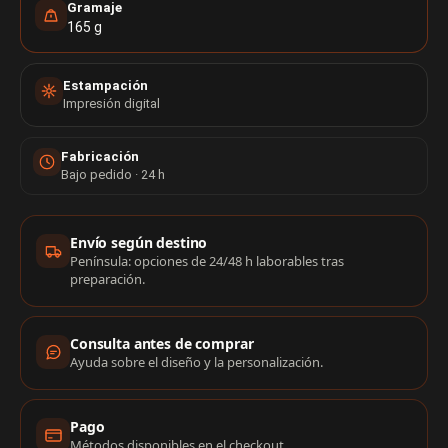
Gramaje
165 g
Estampación
Impresión digital
Fabricación
Bajo pedido · 24 h
Información de compra
Envío según destino
Península: opciones de 24/48 h laborables tras
preparación.
Consulta antes de comprar
Ayuda sobre el diseño y la personalización.
Pago
Métodos disponibles en el checkout.