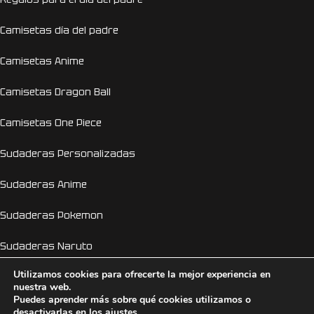
Camisetas día del padre
Camisetas Anime
Camisetas Dragon Ball
Camisetas One Piece
Sudaderas Personalizadas
Sudaderas Anime
Sudaderas Pokemon
Sudaderas Naruto
Utilizamos cookies para ofrecerte la mejor experiencia en
Personalizador Online
nuestra web.
Puedes aprender más sobre qué cookies utilizamos o
Camisetas despedida de soltera y soltero
desactivarlas en los
ajustes
.