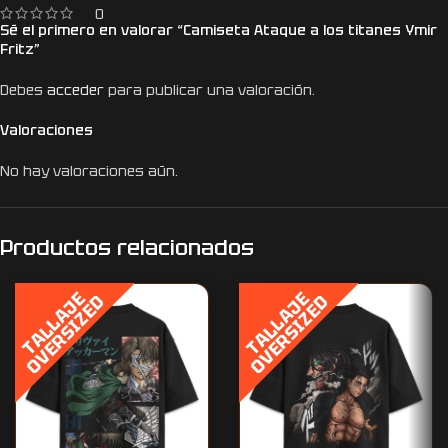
0
Sé el primero en valorar “Camiseta Ataque a los titanes Ymir
Fritz”
Debes
acceder
para publicar una valoración.
Valoraciones
No hay valoraciones aún.
Productos relacionados
T
A
L
L
A
J
E
O
V
E
R
S
I
Z
E
T
A
L
L
A
J
E
O
V
E
R
S
I
Z
E
D
D