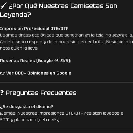
🖌️ ¿Por Qué Nuestras Camisetas Son
Leyenda?
Impresión Profesional DTG/DTF
Usamos tintas ecológicas que penetran
en
la tela, no
sobre
ella.
Así el diseño respira y dura años sin perder brillo. ¡Ni siquiera lo
nota quien la lleva!
Reseñas Reales (Google ⭐4.9/5):
👉 Ver 800+ Opiniones en Google
❓ Preguntas Frecuentes
¿Se desgasta el diseño?
¡Jamás! Nuestras impresiones DTG/DTF resisten lavados a
30°C y planchado (del revés).