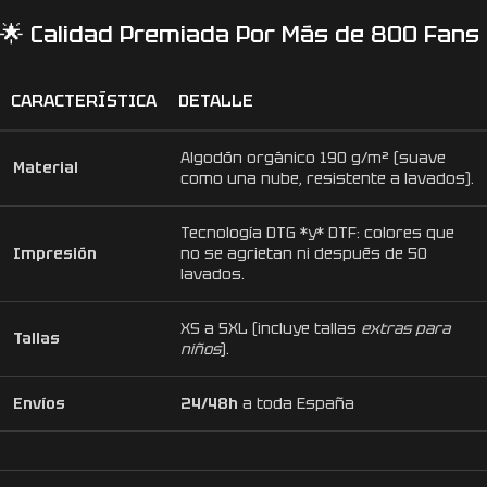
🌟 Calidad Premiada Por Más de 800 Fans
CARACTERÍSTICA
DETALLE
Algodón orgánico 190 g/m² (suave
Material
como una nube, resistente a lavados).
Tecnología DTG *y* DTF: colores que
Impresión
no se agrietan ni después de 50
lavados.
XS a 5XL (incluye tallas
extras para
Tallas
niños
).
Envíos
24/48h
a toda España