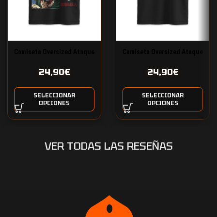
Camiseta Oversized Ataque
Camiseta Oversized Ataque
a los Titanes Levi
a los Titanes Eren Oscuro
24,90
€
24,90
€
Ackerman Manga Diseño 24
Diseño 23
SELECCIONAR
SELECCIONAR
OPCIONES
OPCIONES
VER TODAS LAS RESEÑAS