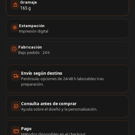
Gramaje
165 g
Estampación
Impresión digital
Fabricación
Bajo pedido · 24 h
Información de compra
Envío según destino
Península: opciones de 24/48 h laborables tras
preparación.
Consulta antes de comprar
Ayuda sobre el diseño y la personalización.
Pago
Métodos disponibles en el checkout.