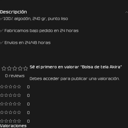
Descripción
✅100% algodón, 240 gr, punto liso
✅ Fabricamos bajo pedido en 24 horas
✅ Envíos en 24/48 horas
Sé el primero en valorar “Bolsa de tela Akira”
0 reviews
Debes
acceder
para publicar una valoración.
0
0
0
0
0
Valoraciones