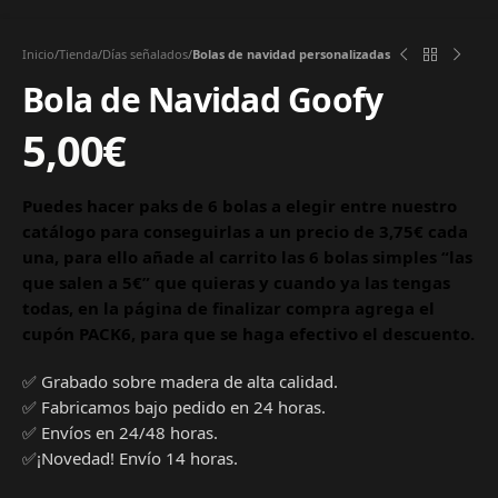
Inicio
Tienda
Días señalados
Bolas de navidad personalizadas
Bola de Navidad Goofy
5,00
€
Puedes hacer paks de 6 bolas a elegir entre nuestro
catálogo para conseguirlas a un precio de 3,75€ cada
una, para ello añade al carrito las 6 bolas simples “las
que salen a 5€” que quieras y cuando ya las tengas
todas, en la página de finalizar compra agrega el
cupón PACK6, para que se haga efectivo el descuento.
✅ Grabado sobre madera de alta calidad.
✅ Fabricamos bajo pedido en 24 horas.
✅ Envíos en 24/48 horas.
✅¡Novedad! Envío 14 horas.