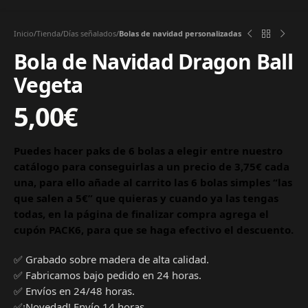
Inicio
Tienda
Días señalados
Bolas de navidad personalizadas
Bola de Navidad Dragon Ball
Vegeta
5,00
€
Puedes hacer paks de 6 bolas a elegir entre nuestro
catálogo para conseguirlas a un precio de 3,75€ cada
una, para ello añade al carrito las 6 bolas simples “las
que salen a 5€” que quieras y cuando ya las tengas
todas, en la página de finalizar compra agrega el
cupón PACK6, para que se haga efectivo el descuento.
✅ Grabado sobre madera de alta calidad.
✅ Fabricamos bajo pedido en 24 horas.
✅ Envíos en 24/48 horas.
✅¡Novedad! Envío 14 horas.