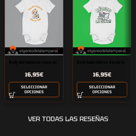
Body del valencia como mi
Body bebé bético desde la
yayo
cuna
16,95
€
16,95
€
SELECCIONAR
SELECCIONAR
OPCIONES
OPCIONES
VER TODAS LAS RESEÑAS