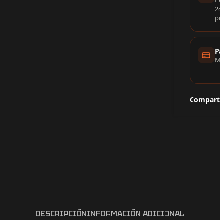
P
2
p
P
M
Comparti
DESCRIPCIÓN
INFORMACIÓN ADICIONAL