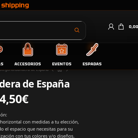
 shipping
0,0
AS
ACCESORIOS
EVENTOS
ESPADAS
ategoría
Bandera de España
dera de España
4,50
€
ión:
horizontal con medidas a tu elección,
o el espacio que necesitas para su
zación con tus colores y/o diseños.