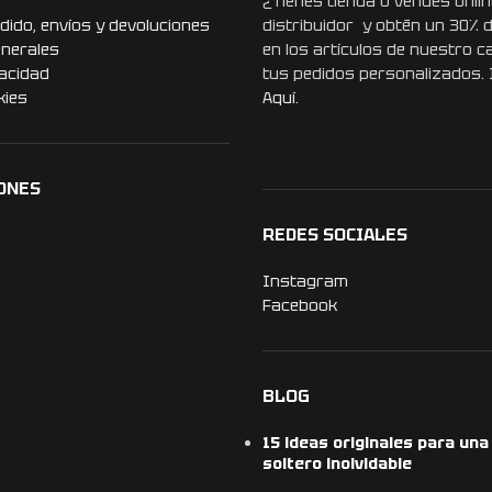
¿Tienes tienda o vendes onlin
dido, envíos y devoluciones
distribuidor y obtén un 30% 
enerales
en los artículos de nuestro c
vacidad
tus pedidos personalizados.
kies
Aquí.
ONES
REDES SOCIALES
Instagram
Facebook
BLOG
15 ideas originales para un
soltero inolvidable