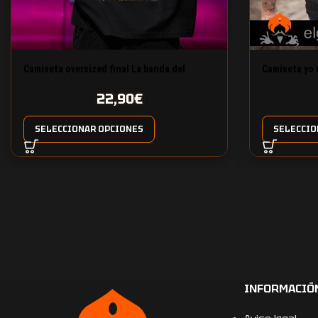
Camiseta oversized final La banda del
Camiseta yo 
campeón 220 gramos
22,90
€
SELECCIONAR OPCIONES
SELECCIO
INFORMACIÓ