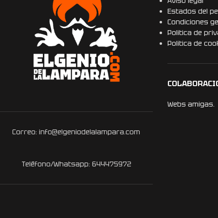
Aviso legal
Estados del pe
Condiciones g
Politica de pri
Politica de coo
COLABORACI
Webs amigas.
Correo: info@elgeniodelalampara.com
Teléfono/Whatsapp: 644475972