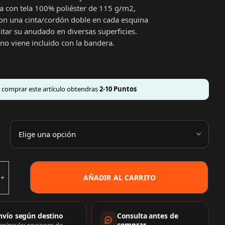
a con tela 100% poliéster de 115 g/m2,
on una cinta/cordón doble en cada esquina
litar su anudado en diversas superficies.
 no viene incluido con la bandera.
l comprar este artículo obtendras
2-10
Puntos
AÑADIR AL CARRITO
rmación de compra
nvío según destino
Consulta antes de
comprar