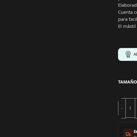
Elaborad
Cuenta c
para faci
El mástil
A
TAMAÑO
Info
E