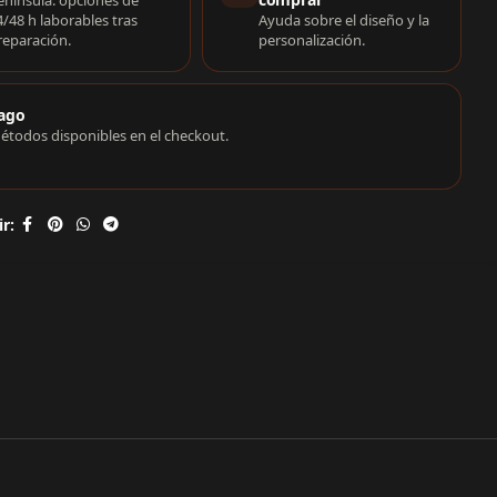
enínsula: opciones de
4/48 h laborables tras
Ayuda sobre el diseño y la
reparación.
personalización.
ago
étodos disponibles en el checkout.
r: