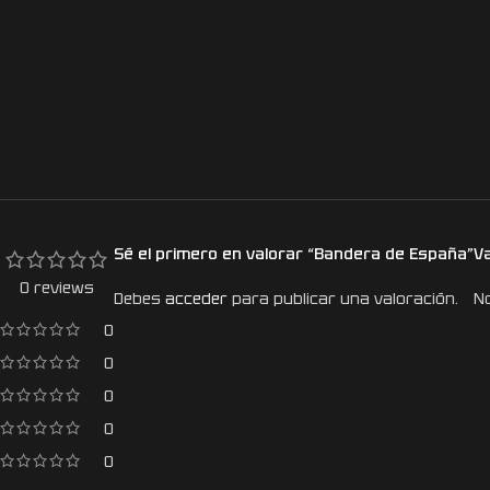
Sé el primero en valorar “Bandera de España”
V
0 reviews
Debes
acceder
para publicar una valoración.
No
0
0
0
0
0