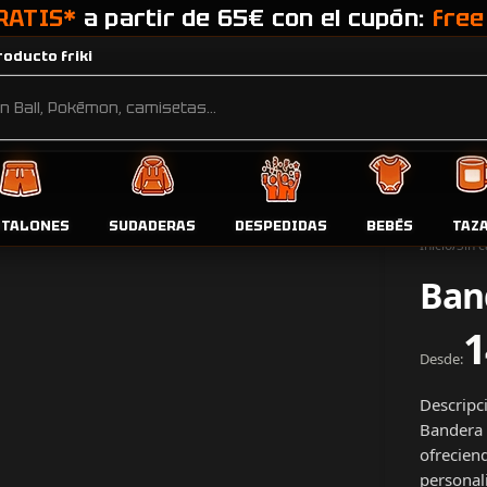
RATIS*
a partir de 65€ con el cupón:
free
oducto friki
NTALONES
SUDADERAS
DESPEDIDAS
BEBÉS
TAZ
Inicio
Sin c
Ban
1
Desde:
Descripc
Bandera 
ofreciend
personali