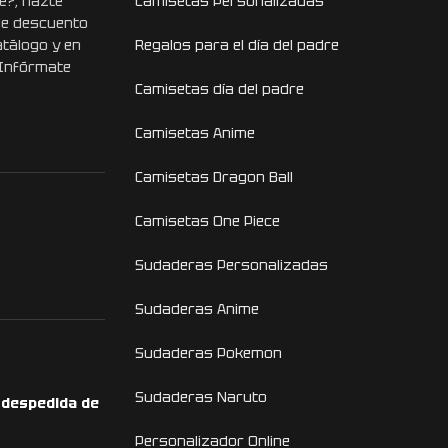
e?, hazte
Camisetas Personalizadas
de descuento
atálogo y en
Regalos para el día del padre
 Infórmate
Camisetas día del padre
Camisetas Anime
Camisetas Dragon Ball
Camisetas One Piece
Sudaderas Personalizadas
Sudaderas Anime
Sudaderas Pokemon
Sudaderas Naruto
a despedida de
Personalizador Online