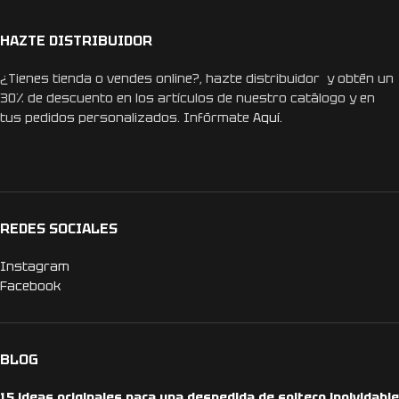
HAZTE DISTRIBUIDOR
¿Tienes tienda o vendes online?, hazte distribuidor y obtén un
30% de descuento en los artículos de nuestro catálogo y en
tus pedidos personalizados. Infórmate
Aquí.
REDES SOCIALES
Instagram
Facebook
BLOG
15 ideas originales para una despedida de soltero inolvidable