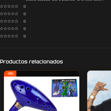
0
0
0
0
0
Productos relacionados
-29%