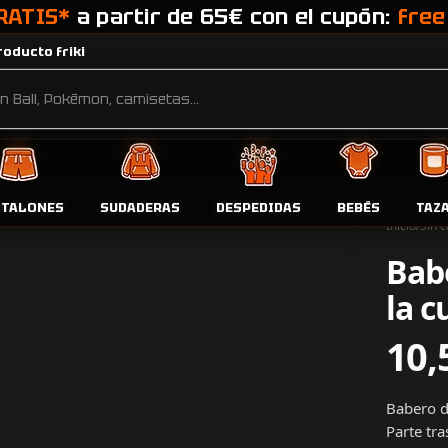
RATIS*
a partir de 65€ con el cupón:
free
oducto friki
NTALONES
SUDADERAS
DESPEDIDAS
BEBÉS
TAZ
Inicio
Sin c
Bab
la c
10,
Babero de
Parte tra