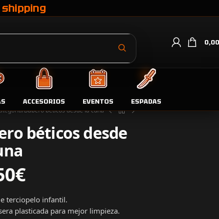
 shipping
0,0
AS
ACCESORIOS
EVENTOS
ESPADAS
ategoría
Babero béticos desde la cuna
ero béticos desde
una
50
€
 terciopelo infantil.
sera plasticada para mejor limpieza.