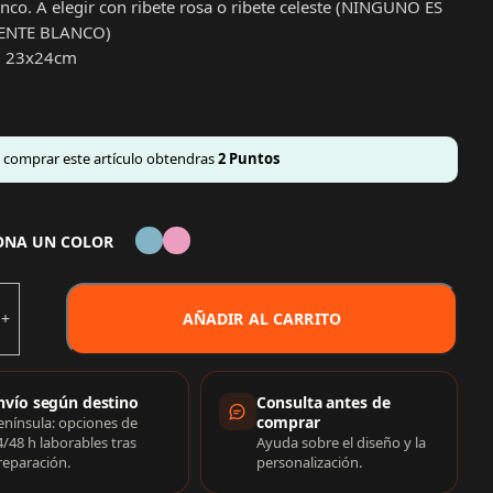
nco. A elegir con ribete rosa o ribete celeste (NINGUNO ES
ENTE BLANCO)
: 23x24cm
l comprar este artículo obtendras
2
Puntos
ONA UN COLOR
AÑADIR AL CARRITO
rmación de compra
nvío según destino
Consulta antes de
comprar
enínsula: opciones de
4/48 h laborables tras
Ayuda sobre el diseño y la
reparación.
personalización.