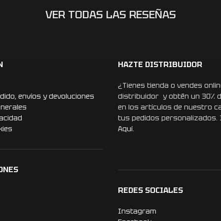
VER TODAS LAS RESEÑAS
N
HAZTE DISTRIBUIDOR
¿Tienes tienda o vendes onlin
dido, envíos y devoluciones
distribuidor y obtén un 30% 
enerales
en los artículos de nuestro c
vacidad
tus pedidos personalizados.
kies
Aquí.
ONES
REDES SOCIALES
Instagram