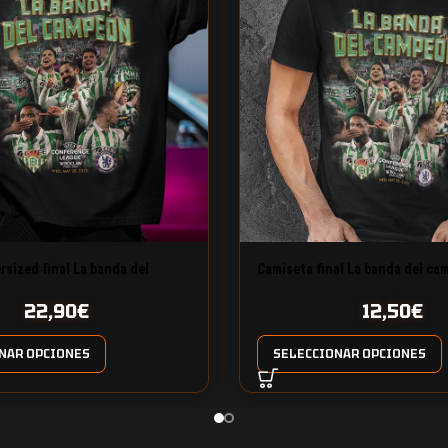
rsized final La banda del
Camiseta final La banda del ca
 gramos
gramos
22,90
€
12,50
€
NAR OPCIONES
SELECCIONAR OPCIONES