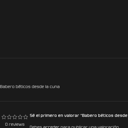
Babero béticos desde la cuna
Sé el primero en valorar “Babero béticos desde
0 reviews
Debes
acceder
para publicar una valoración.