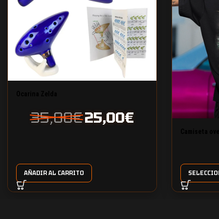
Ocarina Zelda
35,00
€
25,00
€
Camiseta ove
campeón 220
AÑADIR AL CARRITO
SELECCIO