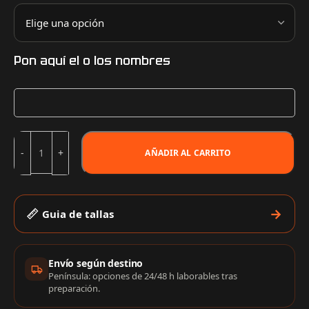
Pon aquí el o los nombres
AÑADIR AL CARRITO
Guia de tallas
Información de compra
Envío según destino
Península: opciones de 24/48 h laborables tras
preparación.