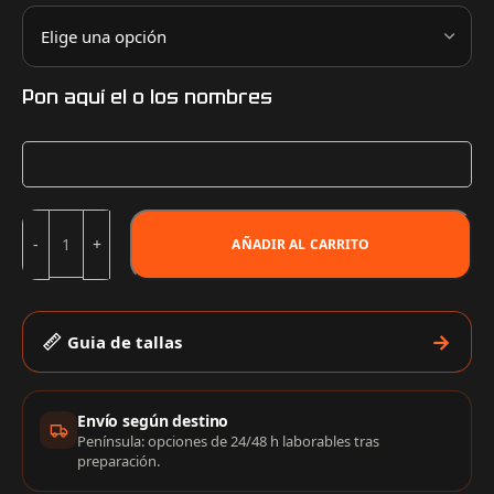
Pon aquí el o los nombres
AÑADIR AL CARRITO
Guia de tallas
Información de compra
Envío según destino
Península: opciones de 24/48 h laborables tras
preparación.