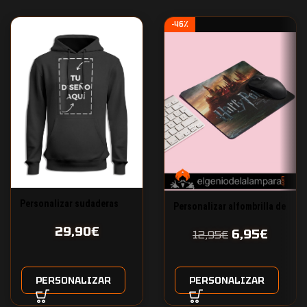
-46%
Personalizar sudaderas
Personalizar alfombrilla de
con capucha​
ratón
29,90
€
6,95
€
12,95
€
PERSONALIZAR
PERSONALIZAR