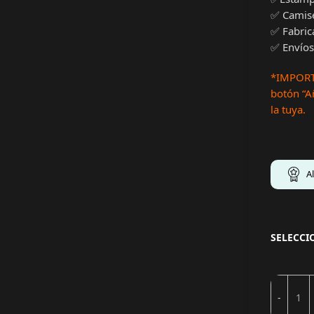
✅ Camis
✅ Fabric
✅ Envíos
*IMPORTA
botón “Añ
la tuya.
A
SELECCI