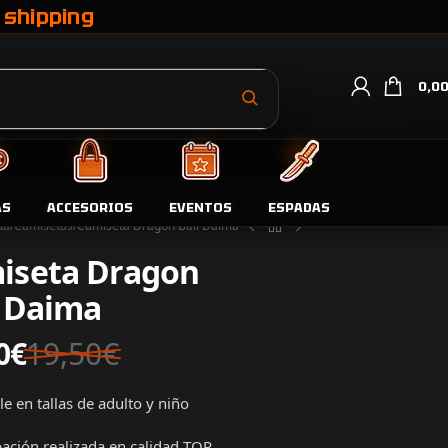
 shipping
0,0
AS
ACCESORIOS
EVENTOS
ESPADAS
da
Camisetas
Camiseta Dragon Ball Daima
iseta Dragon
l Daima
0
€
19,50
€
e en tallas de adulto y niño
ción realizada en calidad TOP.