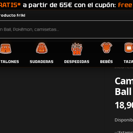
RATIS*
a partir de 65€ con el cupón:
free
oducto friki
NTALONES
SUDADERAS
DESPEDIDAS
BEBÉS
TAZ
Inicio
Tien
Cam
Bal
18,9
Disponibl
✅Estampa