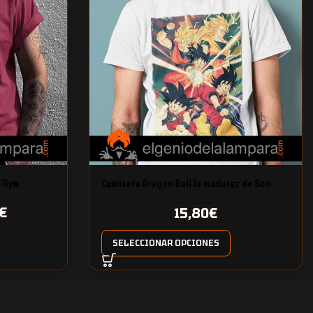
t Gym
Camiseta Dragon Ball la madurez de Son
Goku
€
15,80
€
SELECCIONAR OPCIONES