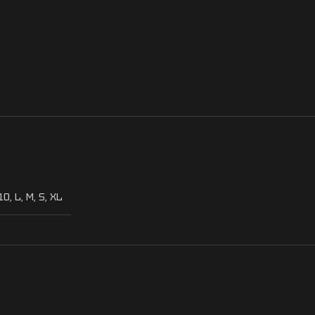
10
,
L
,
M
,
S
,
XL