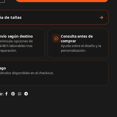
ia de tallas
rmación de compra
nvío según destino
Consulta antes de
comprar
enínsula: opciones de
4/48 h laborables tras
Ayuda sobre el diseño y la
reparación.
personalización.
ago
étodos disponibles en el checkout.
r: