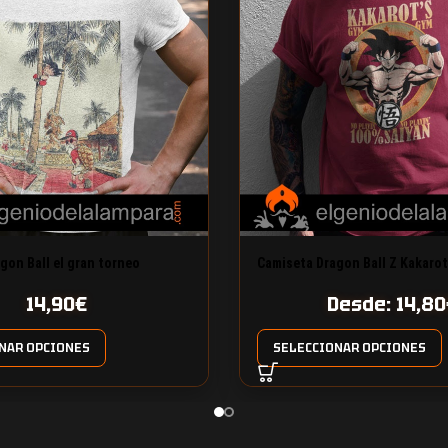
gon Ball el gran torneo
Camiseta Dragon Ball Z Kakaro
14,90
€
Desde:
14,80
NAR OPCIONES
SELECCIONAR OPCIONES