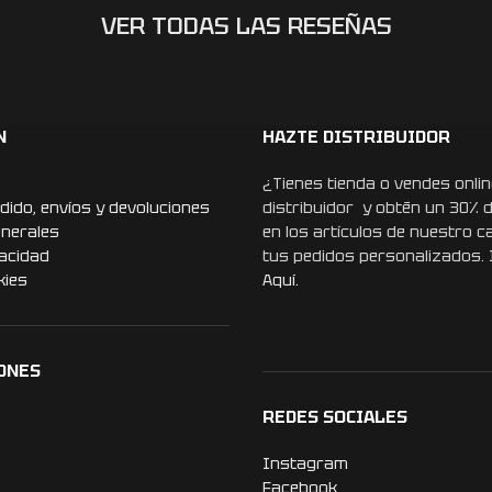
VER TODAS LAS RESEÑAS
N
HAZTE DISTRIBUIDOR
¿Tienes tienda o vendes onlin
dido, envíos y devoluciones
distribuidor y obtén un 30% 
enerales
en los artículos de nuestro c
vacidad
tus pedidos personalizados.
kies
Aquí.
ONES
REDES SOCIALES
Instagram
Facebook