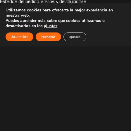
Estados del pedido, envíos y devoluciones
Condiciones generales
Utilizamos cookies para ofrecerte la mejor experiencia en
Politica de privacidad
nuestra web.
Puedes aprender más sobre qué cookies utilizamos o
Politica de cookies
desactivarlas en los
ajustes
.
ACEPTAR
rechazar
ajustes
COLABORACIONES
Webs amigas.
HAZTE DISTRIBUIDOR
¿Tienes tienda o vendes online?, hazte distribuidor y obtén un
30% de descuento en los artículos de nuestro catálogo y en
tus pedidos personalizados. Infórmate
Aquí.