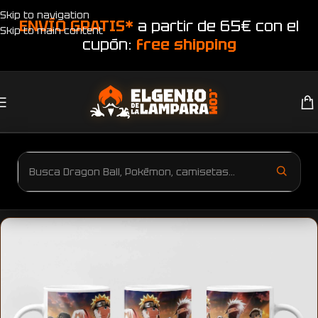
Skip to navigation
ENVÍO GRATIS*
a partir de 65€ con el
Skip to main content
cupón:
free shipping
Inicio
Productos etiquetados “Taza Naruto”