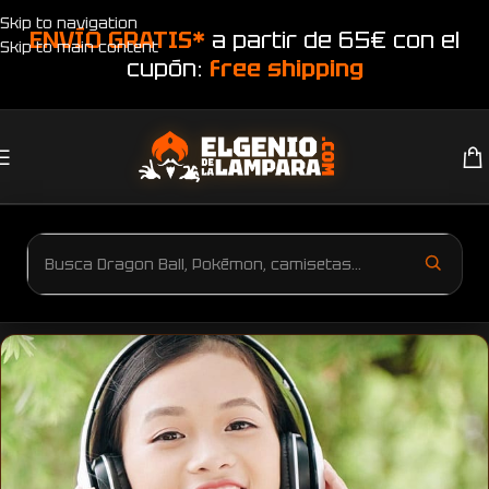
Skip to navigation
ENVÍO GRATIS*
a partir de 65€ con el
Skip to main content
cupón:
free shipping
Inicio
Productos etiquetados “Sudadera de Harvard”