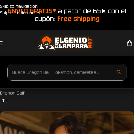
Skip to navigation
ENVÍO GRATIS*
a partir de 65€ con el
Skip to main content
cupón:
free shipping
Inicio
Productos etiquetados “en El genio de la lámparaCamiseta
Dragon Ball”