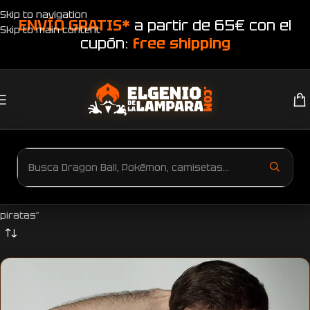
Skip to navigation
ENVÍO GRATIS*
a partir de 65€ con el
Skip to main content
cupón:
free shipping
Inicio
Productos etiquetados “Camiseta One Piece Zoro el caza
piratas”