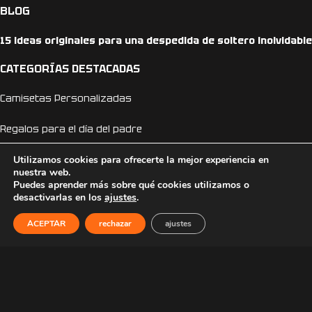
BLOG
15 ideas originales para una despedida de soltero inolvidable
CATEGORÍAS DESTACADAS
Camisetas Personalizadas
Regalos para el día del padre
Camisetas día del padre
Utilizamos cookies para ofrecerte la mejor experiencia en
nuestra web.
Puedes aprender más sobre qué cookies utilizamos o
Camisetas Anime
desactivarlas en los
ajustes
.
Camisetas Dragon Ball
ACEPTAR
rechazar
ajustes
Camisetas One Piece
Sudaderas Personalizadas