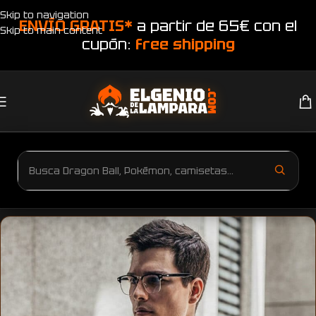
Skip to navigation
ENVÍO GRATIS*
a partir de 65€ con el
Skip to main content
cupón:
free shipping
Inicio
Productos etiquetados “camiseta mundo digital”