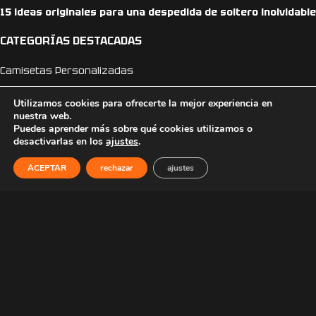
15 ideas originales para una despedida de soltero inolvidable
CATEGORÍAS DESTACADAS
Camisetas Personalizadas
Regalos para el día del padre
Utilizamos cookies para ofrecerte la mejor experiencia en
nuestra web.
Puedes aprender más sobre qué cookies utilizamos o
Camisetas día del padre
desactivarlas en los
ajustes
.
Camisetas Anime
ACEPTAR
rechazar
ajustes
Camisetas Dragon Ball
Camisetas One Piece
Sudaderas Personalizadas
Sudaderas Anime