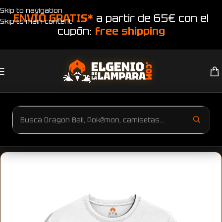
Skip to navigation
ENVÍO GRATIS*
a partir de 65€ con el
Skip to main content
cupón:
free shipping
Inicio
Productos etiquetados “Camiseta Fortnite”