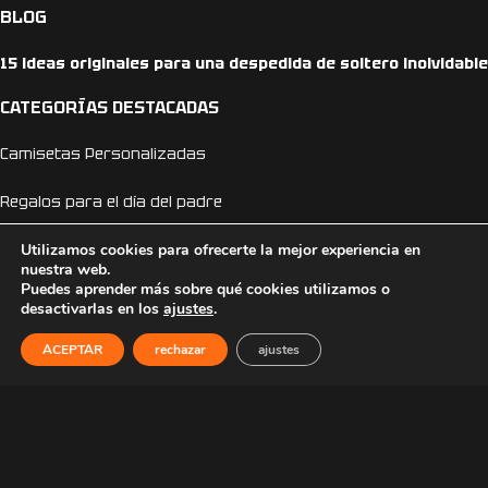
BLOG
15 ideas originales para una despedida de soltero inolvidable
CATEGORÍAS DESTACADAS
Camisetas Personalizadas
Regalos para el día del padre
Camisetas día del padre
Utilizamos cookies para ofrecerte la mejor experiencia en
nuestra web.
Puedes aprender más sobre qué cookies utilizamos o
Camisetas Anime
desactivarlas en los
ajustes
.
Camisetas Dragon Ball
ACEPTAR
rechazar
ajustes
Camisetas One Piece
Sudaderas Personalizadas