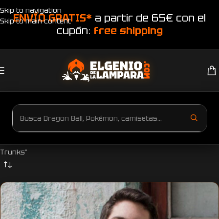
Skip to navigation
ENVÍO GRATIS*
a partir de 65€ con el
Skip to main content
cupón:
free shipping
Inicio
Productos etiquetados “Camiseta Dragon Ball Z Vegeta y
Trunks”